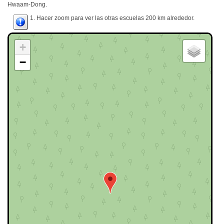
Hwaam-Dong.
1. Hacer zoom para ver las otras escuelas 200 km alrededor.
+
−