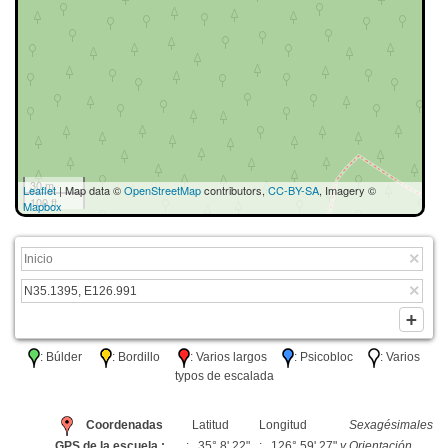
30 m
Leaflet
| Map data ©
OpenStreetMap
contributors,
CC-BY-SA
, Imagery ©
100 ft
Mapbox
: Búlder
: Bordillo
: Varios largos
: Psicobloc
: Varios
typos de escalada
Coordenadas
Latitud
Longitud
Sexagésimales
GPS de la escuela :
: 35° 8' 22"
: 126° 59' 27"
y Orientación