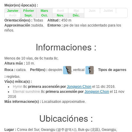
Mejor(es) época(s) :
Janvier
Février
Mars
Avril
Mai
Juin
Juillet
Août
Sept.
Oct.
Nov.
Déc.
Orientación(es) :
Todas
Altitud :
450 m
Approximación :
subida.
Entorno :
pie de las vías accidentado para los
niños.
Informaciones :
Menos de 10 vías, de 6c hasta 8c.
Altura máx :
10 m.
Roca :
caliza.
Perfil(es) :
despolm
, vertical
.
Tipos de agarres
:
regletas.
Vía(s) mítica(s) :
Hymn
8c
primera ascensión por
Jongwon Chon
el 11 dic 2016.
Eternal sunshine
8c
primera ascensión por
Jongwon Chon
el 11 nov
2016
Más informacione(s) :
Localisation approximative.
Ubicaciónes :
Lugar :
Corea del Sur, Gwangju (광주광역시), Buk-gu (北區), Gwangju,