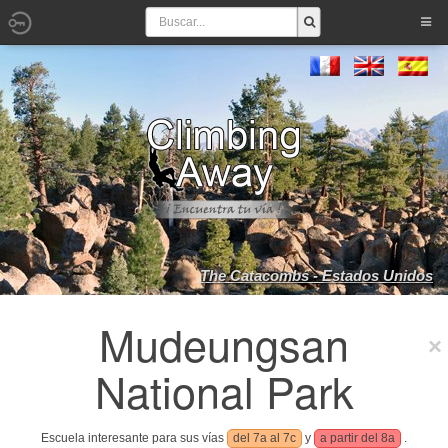
The Catacombs - Estados Unidos
Mudeungsan
National Park
Escuela interesante para sus vías
del 7a al 7c
y
a partir del 8a
.