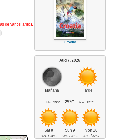
as de varios largos.
Croatia
Aug 7, 2026
Mañana
Tarde
25°C
Min.
25°C
Max.
25°C
Sat 8
Sun 9
Mon 10
/
/
/
34°C
34°C
33°C
33°C
32°C
32°C