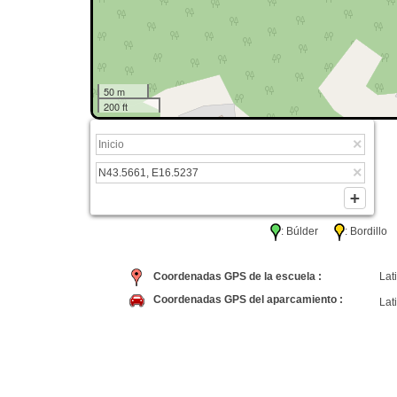
50 m
200 ft
: Búlder
: Bordil
Coordenadas GPS de la escuela :
Lati
Coordenadas GPS del aparcamiento :
Lati