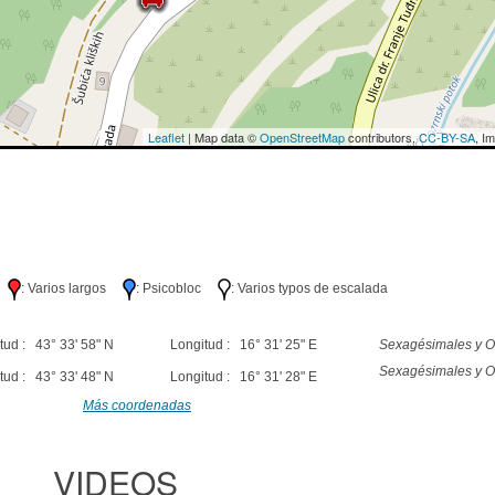
Leaflet
| Map data ©
OpenStreetMap
contributors,
CC-BY-SA
, I
lo
: Varios largos
: Psicobloc
: Varios typos de escalada
tud : 43° 33' 58" N
Longitud : 16° 31' 25" E
Sexagésimales y O
Sexagésimales y O
tud : 43° 33' 48" N
Longitud : 16° 31' 28" E
Más coordenadas
VIDEOS