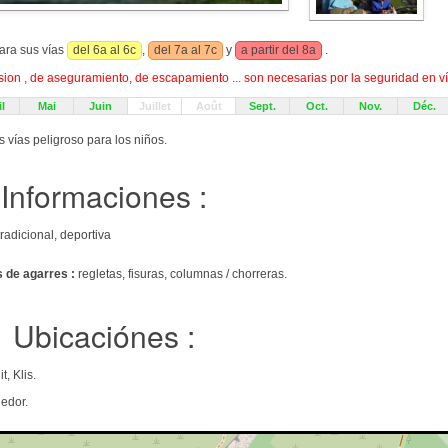
ara sus vías
del 6a al 6c
,
del 7a al 7c
y
a partir del 8a
.
on , de aseguramiento, de escapamiento ... son necesarias por la seguridad en ví
l
Mai
Juin
Juillet
Août
Sept.
Oct.
Nov.
Déc.
s vías peligroso para los niños.
Informaciones :
radicional, deportiva
s de agarres :
regletas, fisuras, columnas / chorreras.
Ubicaciónes :
, Klis.
edor.