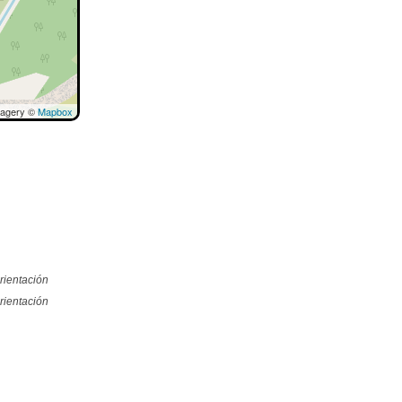
magery ©
Mapbox
rientación
rientación