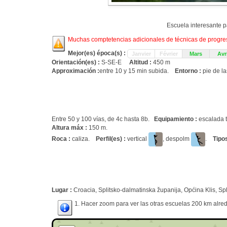
Escuela interesante p
Muchas comptetencias adicionales de técnicas de progresi
Mejor(es) época(s) :
Janvier
Février
Mars
Avri
Orientación(es) :
S-SE-E
Altitud :
450 m
Approximación :
entre 10 y 15 min subida.
Entorno :
pie de la
Entre 50 y 100 vías, de 4c hasta 8b.
Equipamiento :
escalada t
Altura máx :
150 m.
Roca :
caliza.
Perfil(es) :
vertical
, despolm
.
Tipo
Lugar :
Croacia, Splitsko-dalmatinska županija, Općina Klis, Split
1. Hacer zoom para ver las otras escuelas 200 km alred