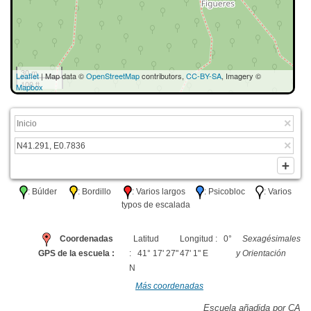
30 m
Leaflet
| Map data ©
OpenStreetMap
contributors,
CC-BY-SA
, Imagery ©
100 ft
Mapbox
: Búlder
: Bordillo
: Varios largos
: Psicobloc
: Varios
typos de escalada
Coordenadas
Latitud
Longitud : 0°
Sexagésimales
GPS de la escuela :
: 41° 17' 27"
47' 1" E
y Orientación
N
Más coordenadas
Escuela añadida por CA