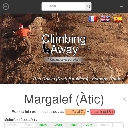
Red Rocks (Kraft Boulders) - Estados Unidos
Margalef (Àtic)
Escuela interesante para sus vías
del 7a al 7c
y
a partir del 8a
.
Mejor(es) época(s) :
Janvier
Février
Mars
Avril
Mai
Juin
Juillet