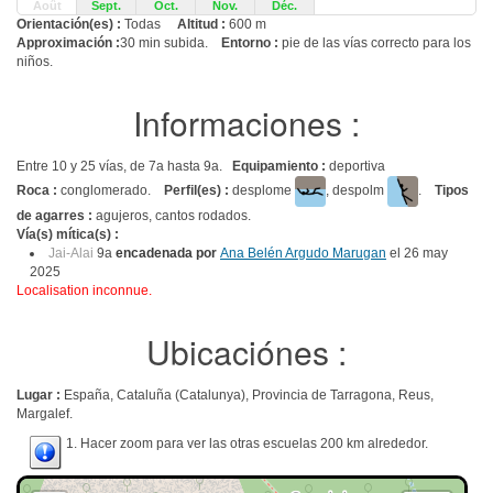
Août
Sept.
Oct.
Nov.
Déc.
Orientación(es) :
Todas
Altitud :
600 m
Approximación :
30 min subida.
Entorno :
pie de las vías correcto para los
niños.
Informaciones :
Entre 10 y 25 vías, de 7a hasta 9a.
Equipamiento :
deportiva
Roca :
conglomerado.
Perfil(es) :
desplome
, despolm
.
Tipos
de agarres :
agujeros, cantos rodados.
Vía(s) mítica(s) :
Jai-Alai
9a
encadenada por
Ana Belén Argudo Marugan
el 26 may
2025
Localisation inconnue.
Ubicaciónes :
Lugar :
España, Cataluña (Catalunya), Provincia de Tarragona, Reus,
Margalef.
1. Hacer zoom para ver las otras escuelas 200 km alrededor.