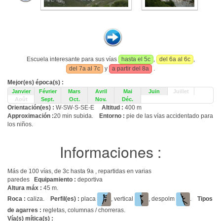
Escuela interesante para sus vías
hasta el 5c
,
del 6a al 6c
,
del 7a al 7c
y
a partir del 8a
.
Mejor(es) época(s) :
Janvier
Février
Mars
Avril
Mai
Juin
Juillet
Août
Sept.
Oct.
Nov.
Déc.
Orientación(es) :
W-SW-S-SE-E
Altitud :
400 m
Approximación :
20 min subida.
Entorno :
pie de las vías accidentado para
los niños.
Informaciones :
Más de 100 vías, de 3c hasta 9a , repartidas en varias
paredes
Equipamiento :
deportiva
Altura máx :
45 m.
Roca :
caliza.
Perfil(es) :
placa
, vertical
, despolm
.
Tipos
de agarres :
regletas, columnas / chorreras.
Vía(s) mítica(s) :