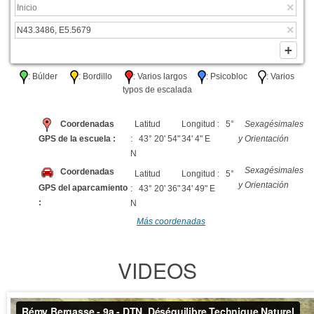
: Búlder
: Bordillo
: Varios largos
: Psicobloc
: Varios
typos de escalada
Coordenadas
Latitud
Longitud : 5°
Sexagésimales
GPS de la escuela :
: 43° 20' 54"
34' 4" E
y Orientación
N
Sexagésimales
Coordenadas
Latitud
Longitud : 5°
y Orientación
GPS del aparcamiento
: 43° 20' 36"
34' 49" E
:
N
Más coordenadas
VIDEOS