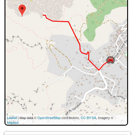
300 m
Leaflet
| Map data ©
OpenStreetMap
contributors,
CC-BY-SA
, Imagery ©
1000 ft
Mapbox