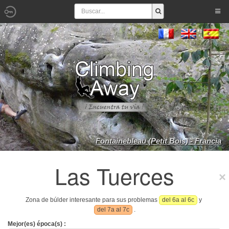
Fontainebleau (Petit Bois) - Francia
Las Tuerces
Zona de búlder interesante para sus problemas
del 6a al 6c
y
del 7a al 7c
.
Mejor(es) época(s) :