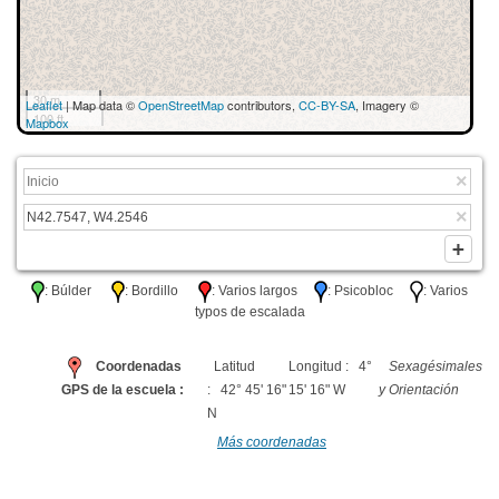
30 m
Leaflet
| Map data ©
OpenStreetMap
contributors,
CC-BY-SA
, Imagery ©
100 ft
Mapbox
: Búlder
: Bordillo
: Varios largos
: Psicobloc
: Varios
typos de escalada
Coordenadas
Latitud
Longitud : 4°
Sexagésimales
GPS de la escuela :
: 42° 45' 16"
15' 16" W
y Orientación
N
Más coordenadas