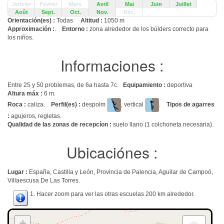
Janvier
Février
Mars
Avril
Mai
Juin
Juillet
Août
Sept.
Oct.
Nov.
Déc.
Orientación(es) :
Todas
Altitud :
1050 m
Approximación :
.
Entorno :
zona alrededor de los búlders correcto para
los niños.
Informaciones :
Entre 25 y 50 problemas, de 6a hasta 7c.
Equipamiento :
deportiva
Altura máx :
6 m.
Roca :
caliza.
Perfil(es) :
despolm
, vertical
.
Tipos de agarres
:
agujeros, regletas.
Qualidad de las zonas de recepcíon :
suelo llano (1 colchoneta necesaria).
Ubicaciónes :
Lugar :
España, Castilla y León, Provincia de Palencia, Aguilar de Campoó,
Villaescusa De Las Torres.
1. Hacer zoom para ver las otras escuelas 200 km alrededor.
+