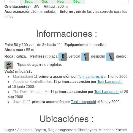
Août
Sept.
Oct.
Nov.
Déc.
Orientación(es) :
SW
Altitud :
800 m
Approximación :
20 min subida.
Entorno :
pie de las vías correcto para los
niños.
Informaciones :
Entre 50 y 100 vías, de 3+ hasta 11.
Equipamiento :
deportiva
Altura máx :
55 m.
Roca :
caliza.
Perfil(es) :
placa
, vertical
, despolm
, diedro
.
Tipos de agarres :
regletas.
Vía(s) mítica(s) :
Marsupilami
11
primera ascensión por
Toni Lamprecht
el 1 junio 2006.
Absoluter Kontrollverlust
11
primera ascensión por
Toni Lamprecht
el 10 junio 2008.
The Devil, You and Me
11
primera ascensión por
Toni Lamprecht
el 29
sep 2008.
Jaws 11
11
primera ascensión por
Toni Lamprecht
el 8 may 2009
Ubicaciónes :
Lugar :
Alemania, Bayern, Regierungsbezirk Oberbayern, München, Kochel