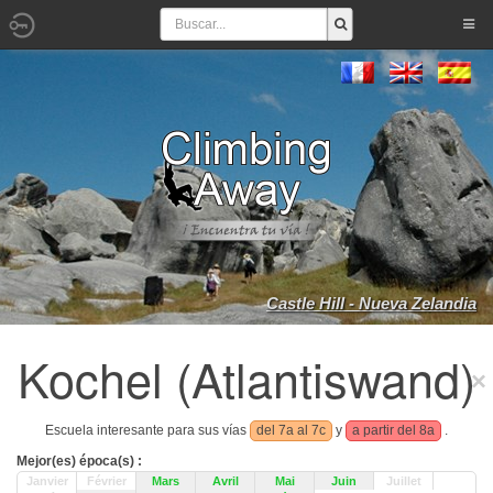
Castle Hill - Nueva Zelandia
Kochel (Atlantiswand)
Escuela interesante para sus vías
del 7a al 7c
y
a partir del 8a
.
Mejor(es) época(s) :
Janvier
Février
Mars
Avril
Mai
Juin
Juillet