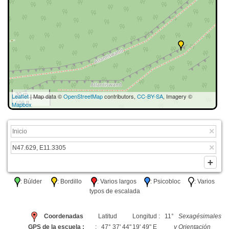
30 m
Leaflet
| Map data ©
OpenStreetMap
contributors,
CC-BY-SA
, Imagery ©
100 ft
Mapbox
: Búlder
: Bordillo
: Varios largos
: Psicobloc
: Varios
typos de escalada
Coordenadas
Latitud
Longitud : 11°
Sexagésimales
GPS de la escuela :
: 47° 37' 44"
19' 49" E
y Orientación