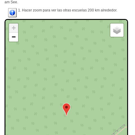
am See.
1. Hacer zoom para ver las otras escuelas 200 km alrededor.
+
−