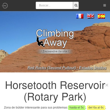
Red Rocks (Second Pullout) - Estados Unidos
Horsetooth Reservoir
(Rotary Park)
Zona de búlder interesante para sus problemas
hasta el 5c
,
del 6a al 6c
,