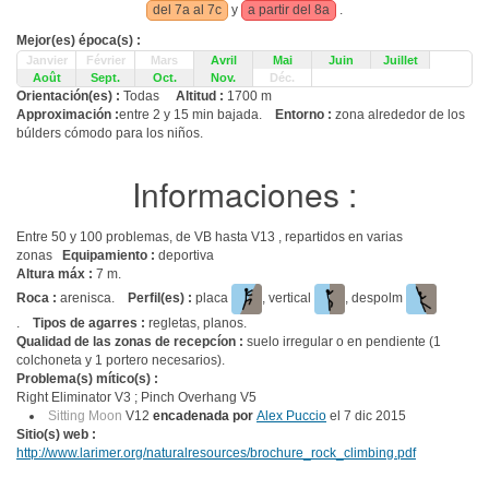
del 7a al 7c
y
a partir del 8a
.
Mejor(es) época(s) :
Janvier
Février
Mars
Avril
Mai
Juin
Juillet
Août
Sept.
Oct.
Nov.
Déc.
Orientación(es) :
Todas
Altitud :
1700 m
Approximación :
entre 2 y 15 min bajada.
Entorno :
zona alrededor de los
búlders cómodo para los niños.
Informaciones :
Entre 50 y 100 problemas, de VB hasta V13 , repartidos en varias
zonas
Equipamiento :
deportiva
Altura máx :
7 m.
Roca :
arenisca.
Perfil(es) :
placa
, vertical
, despolm
.
Tipos de agarres :
regletas, planos.
Qualidad de las zonas de recepcíon :
suelo irregular o en pendiente (1
colchoneta y 1 portero necesarios).
Problema(s) mítico(s) :
Right Eliminator V3 ; Pinch Overhang V5
Sitting Moon
V12
encadenada por
Alex Puccio
el 7 dic 2015
Sitio(s) web :
http://www.larimer.org/naturalresources/brochure_rock_climbing.pdf