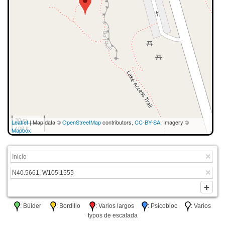
30 m
Leaflet
| Map data ©
OpenStreetMap
contributors,
CC-BY-SA
, Imagery ©
100 ft
Mapbox
: Búlder
: Bordillo
: Varios largos
: Psicobloc
: Varios
typos de escalada