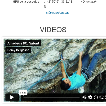
GPS de la escuela :
: 42° 50' 6"
36' 11" E
y Orientación
N
Más coordenadas
VIDEOS