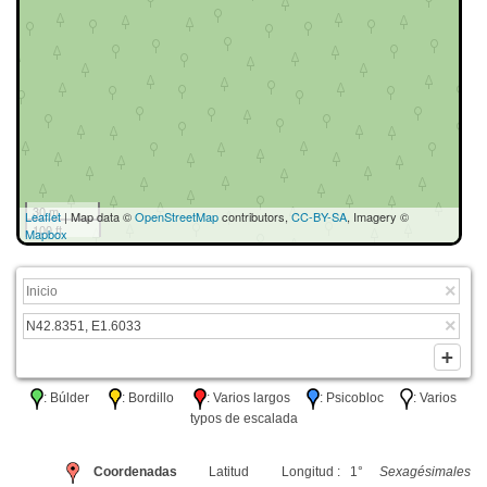
30 m
Leaflet
| Map data ©
OpenStreetMap
contributors,
CC-BY-SA
, Imagery ©
100 ft
Mapbox
: Búlder
: Bordillo
: Varios largos
: Psicobloc
: Varios
typos de escalada
Coordenadas
Latitud
Longitud : 1°
Sexagésimales