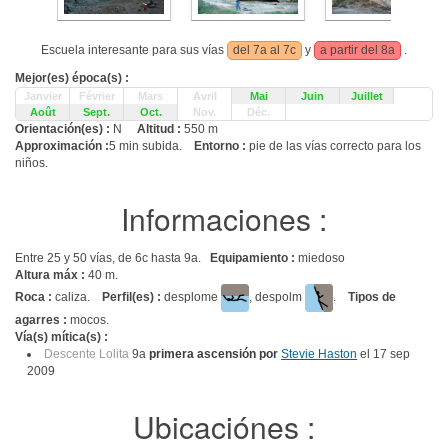
Escuela interesante para sus vías
del 7a al 7c
y
a partir del 8a
.
Mejor(es) época(s) :
Janvier
Février
Mars
Avril
Mai
Juin
Juillet
Août
Sept.
Oct.
Nov.
Déc.
Orientación(es) :
N
Altitud :
550 m
Approximación :
5 min subida.
Entorno :
pie de las vías correcto para los
niños.
Informaciones :
Entre 25 y 50 vías, de 6c hasta 9a.
Equipamiento :
miedoso
Altura máx :
40 m.
Roca :
caliza.
Perfil(es) :
desplome
, despolm
.
Tipos de
agarres :
mocos.
Vía(s) mítica(s) :
Descente Lolita
9a
primera ascensión por
Stevie Haston
el 17 sep
2009
Ubicaciónes :