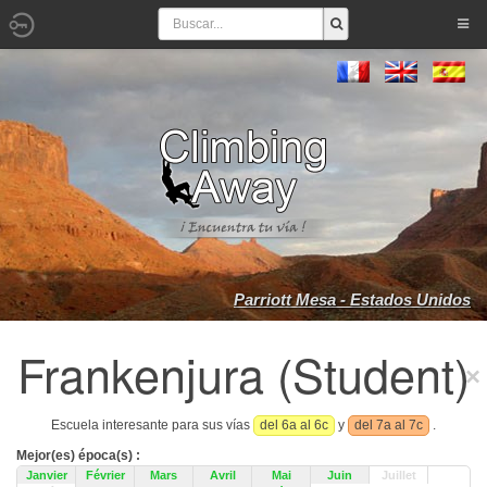
Parriott Mesa - Estados Unidos
Frankenjura (Student)
Escuela interesante para sus vías
del 6a al 6c
y
del 7a al 7c
.
Mejor(es) época(s) :
Janvier
Février
Mars
Avril
Mai
Juin
Juillet