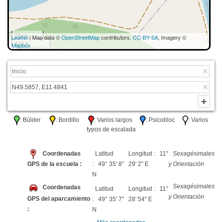
50 m
Leaflet
| Map data ©
OpenStreetMap
contributors,
CC-BY-SA
, Imagery ©
200 ft
Mapbox
: Búlder
: Bordillo
: Varios largos
: Psicobloc
: Varios
typos de escalada
Coordenadas
Latitud
Longitud : 11°
Sexagésimales
GPS de la escuela :
: 49° 35' 8"
29' 2" E
y Orientación
N
Sexagésimales
Coordenadas
Latitud
Longitud : 11°
y Orientación
GPS del aparcamiento
: 49° 35' 7"
28' 54" E
:
N