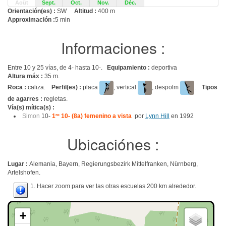
Août
Sept.
Oct.
Nov.
Déc.
Orientación(es) :
SW
Altitud :
400 m
Approximación :
5 min
Informaciones :
Entre 10 y 25 vías, de 4- hasta 10-.
Equipamiento :
deportiva
Altura máx :
35 m.
Roca :
caliza.
Perfil(es) :
placa
, vertical
, despolm
.
Tipos
de agarres :
regletas.
Vía(s) mítica(s) :
Simon
10-
1
ro
10- (8a) femenino a vista
por
Lynn Hill
en 1992
Ubicaciónes :
Lugar :
Alemania, Bayern, Regierungsbezirk Mittelfranken, Nürnberg,
Artelshofen.
1. Hacer zoom para ver las otras escuelas 200 km alrededor.
+