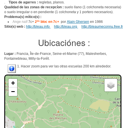
.
Tipos de agarres :
regletas, planos.
Qualidad de las zonas de recepcíon :
suelo llano (1 colchoneta necesaria)
o suelo irregular o en pendiente (1 colchoneta y 1 portero necesarios).
Problema(s) mítico(s) :
Ange naïf
7c+
2
do
bloc en 7c+
por
Alain Ghersen
en 1986
Sitio(s) web :
http://bleau.info
http://bleau.org
http://bleaumeconnu.free.fr
Ubicaciónes :
Lugar :
Francia, Île-de-France, Seine-et-Marne (77), Malesherbes,
Fontainebleau, Milly-la-Forêt.
1. Hacer zoom para ver las otras escuelas 200 km alrededor.
+
−