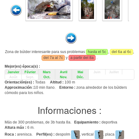
Zona de búlder interesante para sus problemas
hasta el 5c
,
del 6a al 6c
,
del 7a al 7c
y
a partir del 8a
.
Mejor(es) época(s) :
Janvier
Février
Mars
Avril
Mai
Juin
Juillet
Août
Sept.
Oct.
Nov.
Déc.
Orientación(es) :
Todas
Altitud :
100 m
Approximación :
10 min llano.
Entorno :
zona alrededor de los búlders
cómodo para los niños.
Informaciones :
Más de 300 problemas, de 3b hasta 8a.
Equipamiento :
deportiva
Altura máx :
6 m.
Roca :
arenisca.
Perfil(es) :
despolm
, vertical
, placa