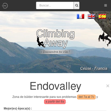
Céüse - Francia
Endovalley
Zona de búlder interesante para sus problemas
del 7a al 7c
y
a partir del 8a
.
Mejor(es) época(s) :