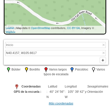
30 m
Leaflet
| Map data ©
OpenStreetMap
contributors,
CC-BY-SA
, Imagery ©
100 ft
Mapbox
: Búlder
: Bordillo
: Varios largos
: Psicobloc
: Varios
typos de escalada
Coordenadas
Latitud
Longitud
Sexagésimales
GPS de la escuela :
: 40° 24' 56"
: 105° 39' 42"
y Orientación
N
W
Más coordenadas