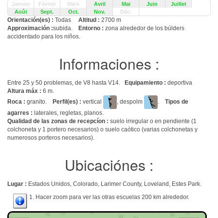
Janvier
Février
Mars
Avril
Mai
Juin
Juillet
Août
Sept.
Oct.
Nov.
Déc.
Orientación(es) :
Todas
Altitud :
2700 m
Approximación :
subida.
Entorno :
zona alrededor de los búlders
accidentado para los niños.
Informaciones :
Entre 25 y 50 problemas, de V8 hasta V14.
Equipamiento :
deportiva
Altura máx :
6 m.
Roca :
granito.
Perfil(es) :
vertical
, despolm
.
Tipos de
agarres :
laterales, regletas, planos.
Qualidad de las zonas de recepcíon :
suelo irregular o en pendiente (1
colchoneta y 1 portero necesarios) o suelo caótico (varias colchonetas y
numerosos porteros necesarios).
Ubicaciónes :
Lugar :
Estados Unidos, Colorado, Larimer County, Loveland, Estes Park.
1. Hacer zoom para ver las otras escuelas 200 km alrededor.