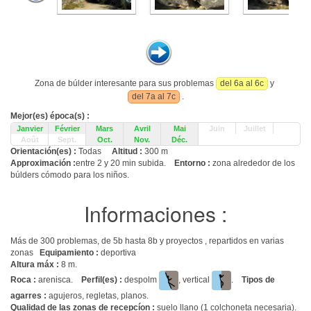
Zona de búlder interesante para sus problemas
del 6a al 6c
y
del 7a al 7c
.
Mejor(es) época(s) :
Janvier
Février
Mars
Avril
Mai
Juin
Juillet
Août
Sept.
Oct.
Nov.
Déc.
Orientación(es) :
Todas
Altitud :
300 m
Approximación :
entre 2 y 20 min subida.
Entorno :
zona alrededor de los
búlders cómodo para los niños.
Informaciones :
Más de 300 problemas, de 5b hasta 8b y proyectos , repartidos en varias
zonas
Equipamiento :
deportiva
Altura máx :
8 m.
Roca :
arenisca.
Perfil(es) :
despolm
, vertical
.
Tipos de
agarres :
agujeros, regletas, planos.
Qualidad de las zonas de recepcíon :
suelo llano (1 colchoneta necesaria).