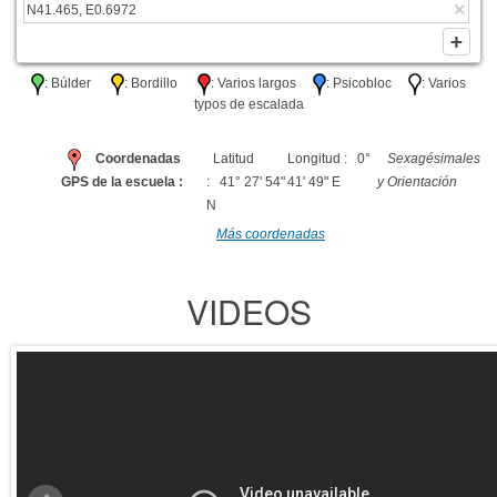
: Búlder
: Bordillo
: Varios largos
: Psicobloc
: Varios
typos de escalada
Coordenadas
Latitud
Longitud : 0°
Sexagésimales
GPS de la escuela :
: 41° 27' 54"
41' 49" E
y Orientación
N
Más coordenadas
VIDEOS