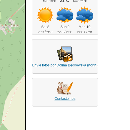
21°C
Min.
19°C
Max.
21°C
Sat 8
Sun 9
Mon 10
/
/
/
21°C
21°C
22°C
22°C
27°C
27°C
Envíe fotos por Dolina Będkowska (north)
Contácte nos