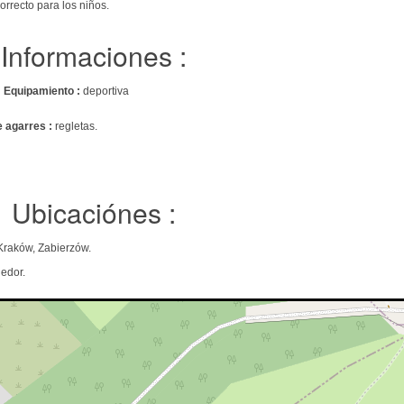
correcto para los niños.
Informaciones :
s
Equipamiento :
deportiva
e agarres :
regletas.
Ubicaciónes :
Kraków, Zabierzów.
edor.