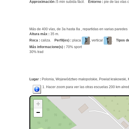
Approximación :
5 min subida fácil.
Entorno :
pie de las vías 
Más de 400 vías, de 3a hasta 8a , repartidas en varias parede
Altura máx :
35 m.
Roca :
caliza.
Perfil(es) :
placa
, vertical
.
Tipos d
Más informacione(s) :
70% sport
30% trad
Lugar :
Polonia, Województwo małopolskie, Powiat krakowski, 
1. Hacer zoom para ver las otras escuelas 200 km alred
+
−