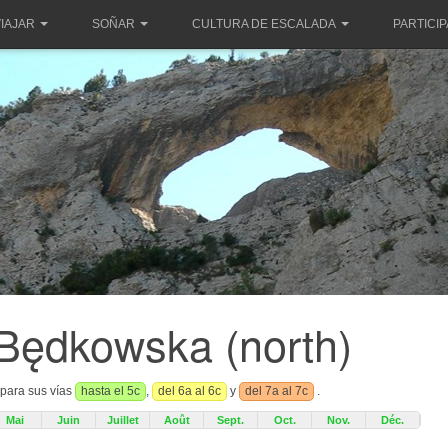
IAJAR
SOÑAR
CULTURA DE ESCALADA
PARTICI
 Będkowska (north)
 para sus vías
hasta el 5c
,
del 6a al 6c
y
del 7a al 7c
.
Mai
Juin
Juillet
Août
Sept.
Oct.
Nov.
Déc.