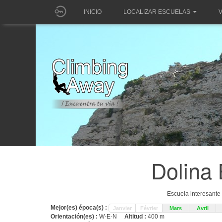
INICIO
LOCALIZAR ESCUELAS
V
Dolina
Escuela interesante
Mejor(es) época(s) :
Janvier
Février
Mars
Avril
Orientación(es) :
W-E-N
Altitud :
400 m