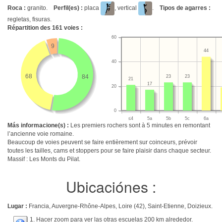
Roca :
granito.
Perfil(es) :
placa
, vertical
.
Tipos de agarres :
regletas, fisuras.
Répartition des
161
voies :
60
9
44
40
68
84
23
23
21
17
20
0
≤4
5a
5b
5c
6a
Más informacione(s) :
Les premiers rochers sont à 5 minutes en remontant
l’ancienne voie romaine.
Beaucoup de voies peuvent se faire entièrement sur coinceurs, prévoir
toutes les tailles, cams et stoppers pour se faire plaisir dans chaque secteur.
Massif : Les Monts du Pilat.
Ubicaciónes :
Lugar :
Francia, Auvergne-Rhône-Alpes, Loire (42), Saint-Etienne, Doizieux.
1. Hacer zoom para ver las otras escuelas 200 km alrededor.