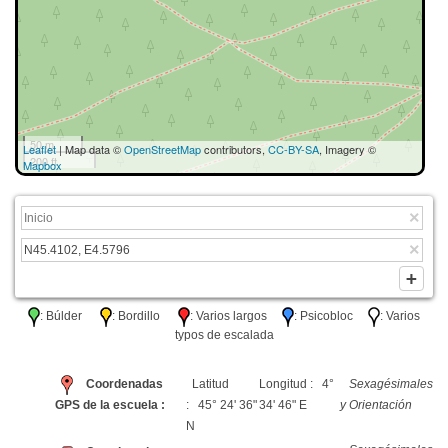
50 m
Leaflet
| Map data ©
OpenStreetMap
contributors,
CC-BY-SA
, Imagery ©
200 ft
Mapbox
: Búlder
: Bordillo
: Varios largos
: Psicobloc
: Varios
typos de escalada
Coordenadas
Latitud
Longitud : 4°
Sexagésimales
GPS de la escuela :
: 45° 24' 36"
34' 46" E
y Orientación
N