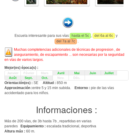
Escuela interesante para sus vías
hasta el 5c
,
del 6a al 6c
y
del 7a al 7c
.
Muchas comptetencias adicionales de técnicas de progresion , de
aseguramiento, de escapamiento ... son necesarias por la seguridad
en vías de varios largos.
Mejor(es) época(s) :
Janvier
Février
Mars
Avril
Mai
Juin
Juillet
Août
Sept.
Oct.
Nov.
Déc.
Orientación(es) :
SE
Altitud :
850 m
Approximación :
entre 5 y 15 min subida.
Entorno :
pie de las vías
accidentado para los niños.
Informaciones :
Más de 200 vías, de 3b hasta 7b , repartidas en varias
paredes
Equipamiento :
escalada tradicional, deportiva
Altura máx :
60 m.