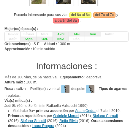
Escuela interesante para sus vías
del 6a al 6c
,
del 7a al 7c
y
a partir del 8a
.
Mejor(es) época(s) :
Janvier
Février
Mars
Avril
Mai
Juin
Juillet
Août
Sept.
Oct.
Nov.
Déc.
Orientación(es) :
S-E
Altitud :
1300 m
Approximación :
10 min subida
Informaciones :
Más de 100 vías, de 6a hasta 9a.
Equipamiento :
deportiva
Altura máx :
100 m.
Roca :
caliza.
Perfil(es) :
vertical
, despolm
.
Tipos de agarres
:
regletas.
Vía(s) mítica(s) :
Jedi 8b (6ème 8b féminin Raffaella Valsecchi 1990)
Goldrake
9a+
primera ascensión por
Adam Ondra
el 7 abril 2010.
Primeras repeticiónes por
Gabriele Moroni
(2014),
Stefano Carnati
(2016),
Stefano Ghisolfi
(2016),
Reffo Silvio
(2016).
Otras ascensiones
destacables :
Laura Rogora
(2024)