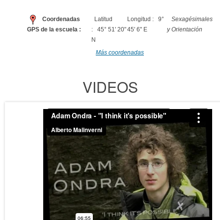
Coordenadas
Latitud
Longitud : 9°
Sexagésimales
GPS de la escuela :
: 45° 51' 20"
45' 6" E
y Orientación
N
Más coordenadas
VIDEOS