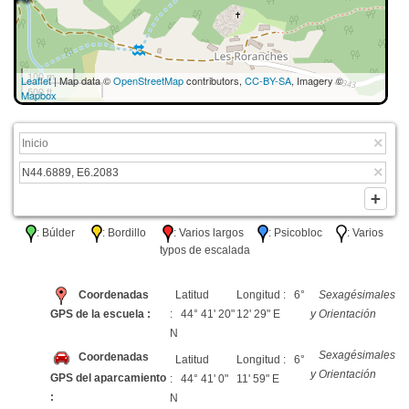
100 m
Leaflet
| Map data ©
OpenStreetMap
contributors,
CC-BY-SA
, Imagery ©
500 ft
Mapbox
: Búlder
: Bordillo
: Varios largos
: Psicobloc
: Varios
typos de escalada
Coordenadas
Latitud
Longitud : 6°
Sexagésimales
GPS de la escuela :
: 44° 41' 20"
12' 29" E
y Orientación
N
Sexagésimales
Coordenadas
Latitud
Longitud : 6°
y Orientación
GPS del aparcamiento
: 44° 41' 0"
11' 59" E
:
N