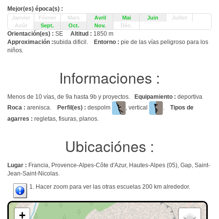
Mejor(es) época(s) :
Janvier
Février
Mars
Avril
Mai
Juin
Juillet
Août
Sept.
Oct.
Nov.
Déc.
Orientación(es) :
SE
Altitud :
1850 m
Approximación :
subida dificil.
Entorno :
pie de las vías peligroso para los
niños.
Informaciones :
Menos de 10 vías, de 9a hasta 9b y proyectos.
Equipamiento :
deportiva
Roca :
arenisca.
Perfil(es) :
despolm
, vertical
.
Tipos de
agarres :
regletas, fisuras, planos.
Ubicaciónes :
Lugar :
Francia, Provence-Alpes-Côte d'Azur, Hautes-Alpes (05), Gap, Saint-
Jean-Saint-Nicolas.
1. Hacer zoom para ver las otras escuelas 200 km alrededor.
+