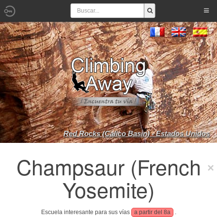
Red Rocks (Calico Basin) - Estados Unidos
Champsaur (French
Yosemite)
Escuela interesante para sus vías
a partir del 8a
.