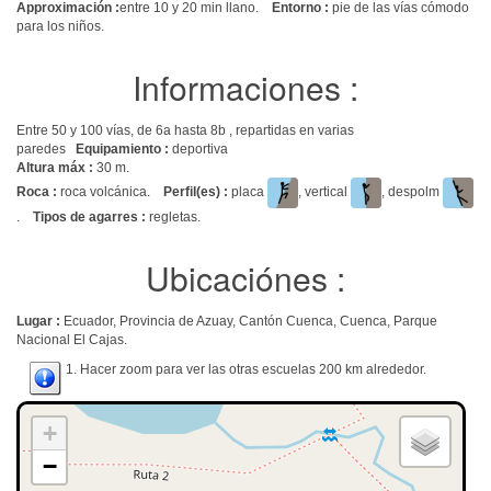
Approximación :
entre 10 y 20 min llano.
Entorno :
pie de las vías cómodo
para los niños.
Informaciones :
Entre 50 y 100 vías, de 6a hasta 8b , repartidas en varias
paredes
Equipamiento :
deportiva
Altura máx :
30 m.
Roca :
roca volcánica.
Perfil(es) :
placa
, vertical
, despolm
.
Tipos de agarres :
regletas.
Ubicaciónes :
Lugar :
Ecuador, Provincia de Azuay, Cantón Cuenca, Cuenca, Parque
Nacional El Cajas.
1. Hacer zoom para ver las otras escuelas 200 km alrededor.
+
−