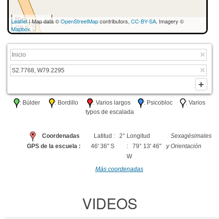
50 m
Leaflet
| Map data ©
OpenStreetMap
contributors,
CC-BY-SA
, Imagery ©
100 ft
Mapbox
: Búlder
: Bordillo
: Varios largos
: Psicobloc
: Varios
typos de escalada
Coordenadas
Latitud : 2°
Longitud
Sexagésimales
GPS de la escuela :
46' 36" S
: 79° 13' 46"
y Orientación
W
Más coordenadas
VIDEOS