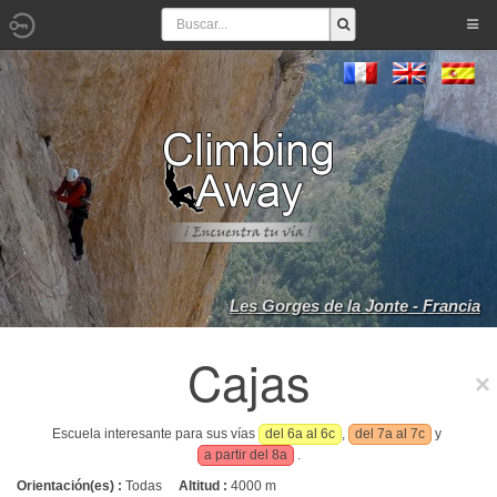
Les Gorges de la Jonte - Francia
Cajas
Escuela interesante para sus vías
del 6a al 6c
,
del 7a al 7c
y
a partir del 8a
.
Orientación(es) :
Todas
Altitud :
4000 m