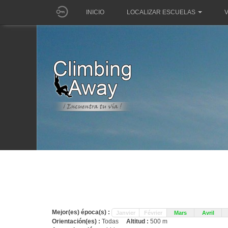
INICIO
LOCALIZAR ESCUELAS
V
Mejor(es) época(s) :
Janvier
Février
Mars
Avril
Orientación(es) :
Todas
Altitud :
500 m