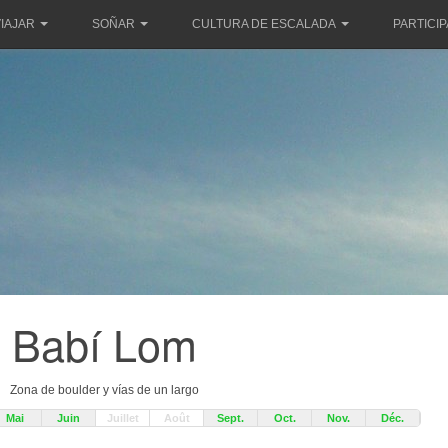
IAJAR
SOÑAR
CULTURA DE ESCALADA
PARTICI
Babí Lom
Zona de boulder y vías de un largo
Mai
Juin
Juillet
Août
Sept.
Oct.
Nov.
Déc.