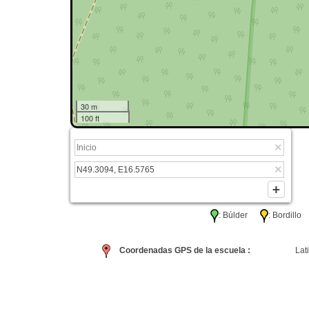
30 m
100 ft
: Búlder
: Bordil
Coordenadas GPS de la escuela :
Lati