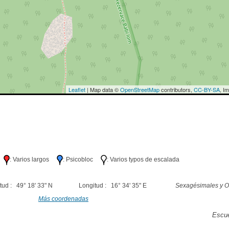
Leaflet
| Map data ©
OpenStreetMap
contributors,
CC-BY-SA
, I
lo
: Varios largos
: Psicobloc
: Varios typos de escalada
tud : 49° 18' 33" N
Longitud : 16° 34' 35" E
Sexagésimales y O
Más coordenadas
Escue