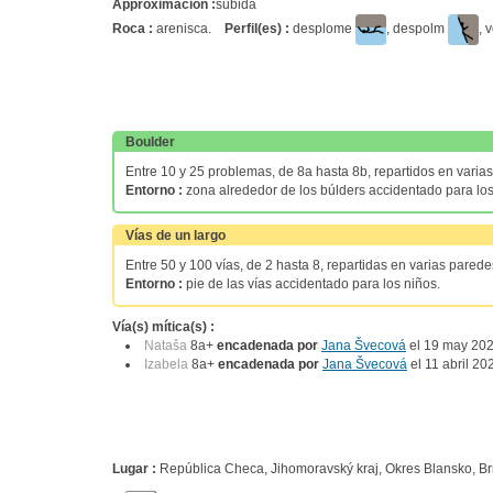
Approximación :
subida
Roca :
arenisca.
Perfil(es) :
desplome
, despolm
, 
Boulder
Entre 10 y 25 problemas, de 8a hasta 8b, repartidos en varia
Entorno :
zona alrededor de los búlders accidentado para los
Vías de un largo
Entre 50 y 100 vías, de 2 hasta 8, repartidas en varias pare
Entorno :
pie de las vías accidentado para los niños.
Vía(s) mítica(s) :
Nataša
8a+
encadenada por
Jana Švecová
el 19 may 202
Izabela
8a+
encadenada por
Jana Švecová
el 11 abril 20
Lugar :
República Checa, Jihomoravský kraj, Okres Blansko, Br