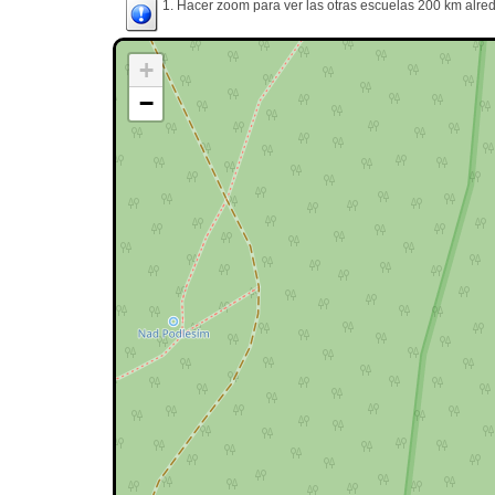
1. Hacer zoom para ver las otras escuelas 200 km alred
+
−