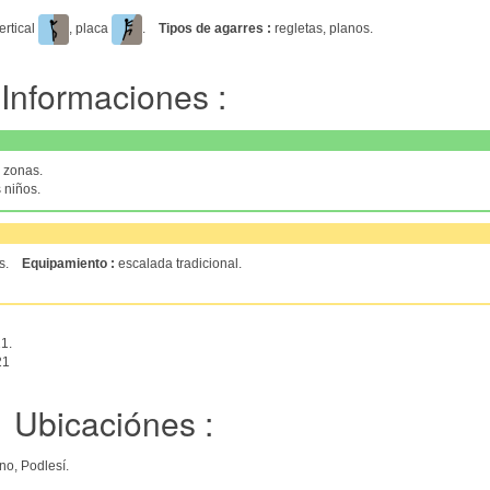
vertical
, placa
.
Tipos de agarres :
regletas, planos.
Informaciones :
s zonas.
 niños.
des.
Equipamiento :
escalada tradicional.
1.
21
Ubicaciónes :
no, Podlesí.