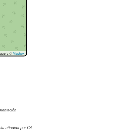
magery ©
Mapbox
rientación
la añadida por CA