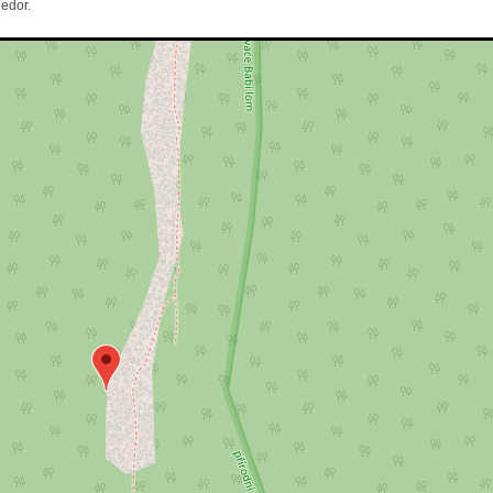
edor.