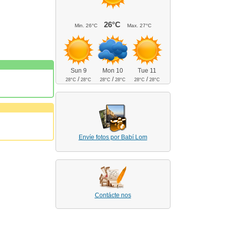
26°C
Min.
26°C
Max.
27°C
Sun 9
Mon 10
Tue 11
/
/
/
28°C
28°C
28°C
28°C
28°C
28°C
Envíe fotos por Babí Lom
Contácte nos