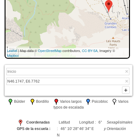
500 m
Leaflet
| Map data ©
OpenStreetMap
contributors,
CC-BY-SA
, Imagery ©
2000 ft
Mapbox
: Búlder
: Bordillo
: Varios largos
: Psicobloc
: Varios
typos de escalada
Coordenadas
Latitud
Longitud : 6°
Sexagésimales
GPS de la escuela :
: 46° 10' 28"
46' 34" E
y Orientación
N