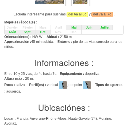
Escuela interesante para sus vías
del 6a al 6c
y
del 7a al 7c
.
Mejor(es) época(s) :
Janvier
Février
Mars
Avril
Mai
Juin
Juillet
Août
Sept.
Oct.
Nov.
Déc.
Orientación(es) :
NW-W
Altitud :
2150 m
Approximación :
45 min subida.
Entorno :
pie de las vías correcto para los
niños.
Informaciones :
Entre 10 y 25 vías, de 4c hasta 7c.
Equipamiento :
deportiva
Altura máx :
20 m.
Roca :
caliza.
Perfil(es) :
vertical
, despolm
.
Tipos de agarres
:
agujeros.
Ubicaciónes :
Lugar :
Francia, Auvergne-Rhône-Alpes, Haute-Savoie (74), Morzine,
Avoriaz.