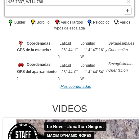
: Búlder
: Bordillo
: Varios largos
: Psicobloc
: Varios
typos de escalada
Coordenadas
Latitud
Longitud
Sexagésimales
GPS de la escuela :
: 36° 44' 1"
: 114° 47' 16"
y Orientación
N
W
Sexagésimales
Coordenadas
Latitud
Longitud
y Orientación
GPS del aparcamiento
: 36° 44' 0"
: 114° 44' 54"
:
N
W
Más coordenadas
VIDEOS