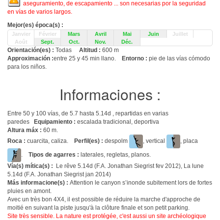
aseguramiento, de escapamiento ... son necesarias por la seguridad
en vías de varios largos.
Mejor(es) época(s) :
Janvier
Février
Mars
Avril
Mai
Juin
Juillet
Août
Sept.
Oct.
Nov.
Déc.
Orientación(es) :
Todas
Altitud :
600 m
Approximación :
entre 25 y 45 min llano.
Entorno :
pie de las vías cómodo
para los niños.
Informaciones :
Entre 50 y 100 vías, de 5.7 hasta 5.14d , repartidas en varias
paredes
Equipamiento :
escalada tradicional, deportiva
Altura máx :
60 m.
Roca :
cuarcita, caliza.
Perfil(es) :
despolm
, vertical
, placa
.
Tipos de agarres :
laterales, regletas, planos.
Vía(s) mítica(s) :
Le rêve 5.14d (F.A. Jonathan Siegrist fev 2012), La lune
5.14d (F.A. Jonathan Siegrist jan 2014)
Más informacione(s) :
Attention le canyon s’inonde subitement lors de fortes
pluies en amont.
Avec un très bon 4X4, il est possible de réduire la marche d'approche de
moitié en suivant la piste jusqu'à la clôture finale et son petit parking.
Site très sensible. La nature est protégée, c'est aussi un site archéologique