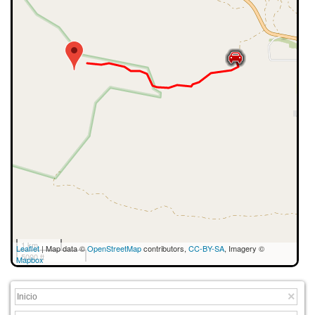
1 km
Leaflet
| Map data ©
OpenStreetMap
contributors,
CC-BY-SA
, Imagery ©
5000 ft
Mapbox