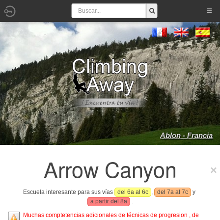
Ablon - Francia
Arrow Canyon
Escuela interesante para sus vías
del 6a al 6c
,
del 7a al 7c
y
a partir del 8a
.
Muchas comptetencias adicionales de técnicas de progresion , de