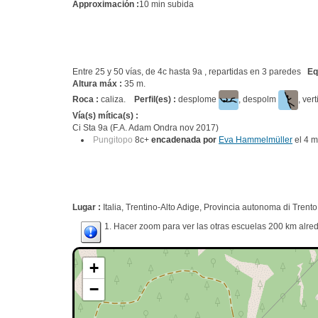
Approximación :
10 min subida
Entre 25 y 50 vías, de 4c hasta 9a , repartidas en 3 paredes
Eq
Altura máx :
35 m.
Roca :
caliza.
Perfil(es) :
desplome
, despolm
, ver
Vía(s) mítica(s) :
Ci Sta 9a (F.A. Adam Ondra nov 2017)
Pungitopo
8c+
encadenada por
Eva Hammelmüller
el 4 
Lugar :
Italia, Trentino-Alto Adige, Provincia autonoma di Trento,
1. Hacer zoom para ver las otras escuelas 200 km alred
+
−