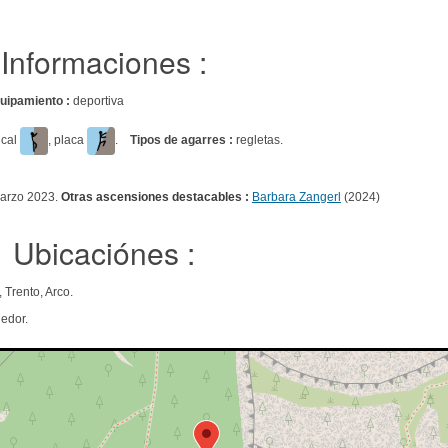
Informaciones :
uipamiento :
deportiva
tical
, placa
.
Tipos de agarres :
regletas.
marzo 2023.
Otras ascensiones destacables :
Barbara Zangerl
(2024)
Ubicaciónes :
 Trento, Arco.
edor.