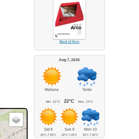
Best of Arco
Aug 7, 2026
Mañana
Tarde
22°C
Min.
22°C
Max.
23°C
Sat 8
Sun 9
Mon 10
/
/
/
28°C
28°C
28°C
28°C
28°C
28°C