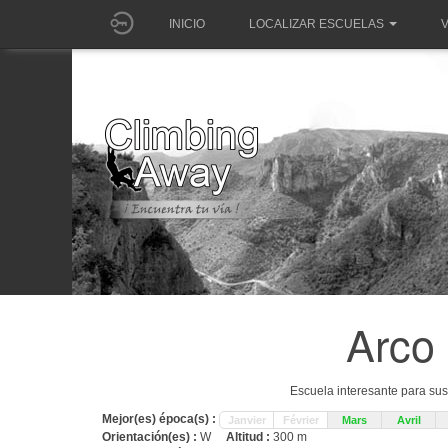
INICIO
LOCALIZAR ESCUELAS
V
Arco 
Escuela interesante para su
Mejor(es) época(s) :
Janvier
Février
Mars
Avril
Orientación(es) :
W
Altitud :
300 m