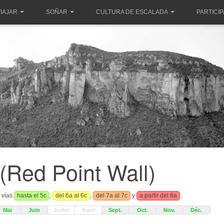
IAJAR
SOÑAR
CULTURA DE ESCALADA
PARTICI
(Red Point Wall)
s vías
hasta el 5c
,
del 6a al 6c
,
del 7a al 7c
y
a partir del 8a
.
Mai
Juin
Juillet
Août
Sept.
Oct.
Nov.
Déc.