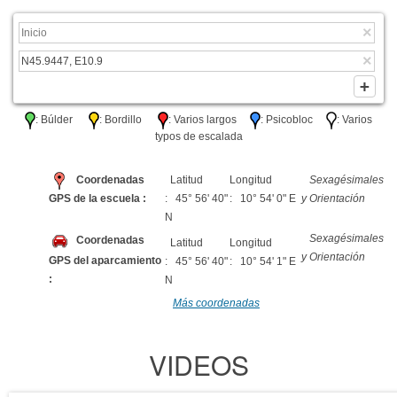
: Búlder
: Bordillo
: Varios largos
: Psicobloc
: Varios
typos de escalada
Coordenadas
Latitud
Longitud
Sexagésimales
GPS de la escuela :
: 45° 56' 40"
: 10° 54' 0" E
y Orientación
N
Sexagésimales
Coordenadas
Latitud
Longitud
y Orientación
GPS del aparcamiento
: 45° 56' 40"
: 10° 54' 1" E
:
N
Más coordenadas
VIDEOS