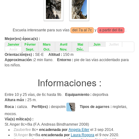
Escuela interesante para sus vías
del 7a al 7c
y
a partir del 8a
.
Mejor(es) época(s) :
Janvier
Février
Mars
Avril
Mai
Juin
Juillet
Août
Sept.
Oct.
Nov.
Déc.
Orientación(es) :
SE-E
Altitud :
150 m
Approximación :
2 min llano.
Entorno :
pie de las vías accidentado para
los niños.
Informaciones :
Entre 10 y 25 vías, de 6c hasta 9b.
Equipamiento :
deportiva
Altura máx :
25 m.
Roca :
caliza.
Perfil(es) :
despolm
.
Tipos de agarres :
regletas,
mocos.
Vía(s) mítica(s) :
St. Anger 8c+/9a (F.A. Andreas Bindhammer 2008)
Zauberfee
8c+
encadenada por
Angela Eiter
el 3 sep 2014.
St Anger
8c+/9a
encadenada por
Laura Rogora
el 9 nov 2020.