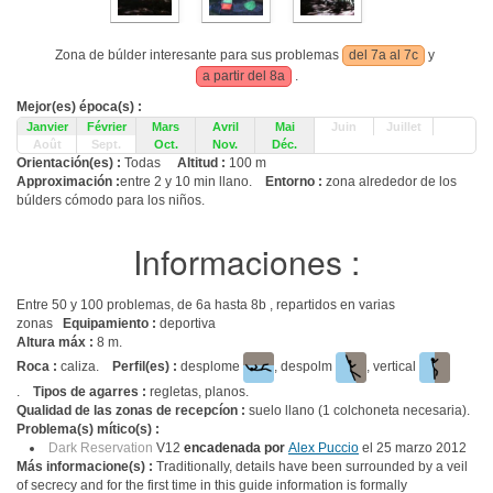
Zona de búlder interesante para sus problemas
del 7a al 7c
y
a partir del 8a
.
Mejor(es) época(s) :
Janvier
Février
Mars
Avril
Mai
Juin
Juillet
Août
Sept.
Oct.
Nov.
Déc.
Orientación(es) :
Todas
Altitud :
100 m
Approximación :
entre 2 y 10 min llano.
Entorno :
zona alrededor de los
búlders cómodo para los niños.
Informaciones :
Entre 50 y 100 problemas, de 6a hasta 8b , repartidos en varias
zonas
Equipamiento :
deportiva
Altura máx :
8 m.
Roca :
caliza.
Perfil(es) :
desplome
, despolm
, vertical
.
Tipos de agarres :
regletas, planos.
Qualidad de las zonas de recepcíon :
suelo llano (1 colchoneta necesaria).
Problema(s) mítico(s) :
Dark Reservation
V12
encadenada por
Alex Puccio
el 25 marzo 2012
Más informacione(s) :
Traditionally, details have been surrounded by a veil
of secrecy and for the first time in this guide information is formally