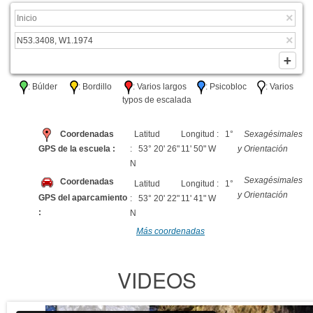
: Búlder
: Bordillo
: Varios largos
: Psicobloc
: Varios
typos de escalada
Coordenadas
Latitud
Longitud : 1°
Sexagésimales
GPS de la escuela :
: 53° 20' 26"
11' 50" W
y Orientación
N
Sexagésimales
Coordenadas
Latitud
Longitud : 1°
y Orientación
GPS del aparcamiento
: 53° 20' 22"
11' 41" W
:
N
Más coordenadas
VIDEOS