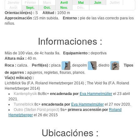
Janvier
Février
Mars
Avril
Mai
Juin
Juillet
Août
Sept.
Oct.
Nov.
Déc.
Orientación(es) :
S
Altitud :
1050 m
Approximación :
15 min subida.
Entorno :
pie de las vías correcto para los
niños.
Informaciones :
Más de 100 vías, de 4c hasta 9a.
Equipamiento :
deportiva
Altura máx :
40 m.
Roca :
caliza.
Perfil(es) :
placa
, despolm
, diedro
.
Tipos
de agarres :
agujeros, regletas, fisuras, planos.
Vía(s) mítica(s) :
Lichtblick 9a (F.A. Roland Hemetzberger 2014) ; The Void 9a (F.A. Roland
Hemetzberger 2014)
Kantenphysik
8c/8c+
encadenada por
Eva Hammelmüller
el 23 abril
2021.
Tunnelblick
8c+
encadenada por
Eva Hammelmüller
el 27 nov 2020.
Outro (Stefan Fürst project)
9a+
primera ascensión por
Roland
Hemetzberger
el 26 dic 2015
Ubicaciónes :