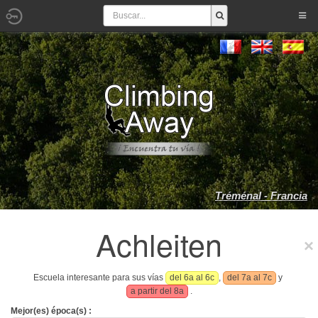
Tréménal - Francia
Achleiten
Escuela interesante para sus vías
del 6a al 6c
,
del 7a al 7c
y
a partir del 8a
.
Mejor(es) época(s) :