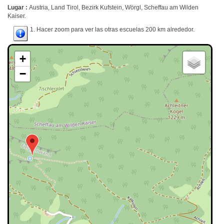
Lugar :
Austria, Land Tirol, Bezirk Kufstein, Wörgl, Scheffau am Wilden
Kaiser.
1. Hacer zoom para ver las otras escuelas 200 km alrededor.
+
−