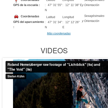
Coordenadas
Latitud
Longitud
Sexagésimales
GPS de la escuela :
: 47° 31' 55"
: 12° 11' 38" E
y Orientación
N
Sexagésimales
Coordenadas
Latitud
Longitud
y Orientación
GPS del aparcamiento
: 47° 31' 34"
: 12° 12' 26"
:
N
E
Más coordenadas
VIDEOS