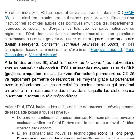
Fin des années 80, l'ECI collabore et s'investit activement dans le CD
FFME
38
, qui ainsi va monter en puissance pour devenir l’interlocuteur
institutionnel et officiel auprès des politiques (municipalités, départements,
jeunesse et sport...) et d’organismes tels que les parcs nationaux ou
régionaux, l’Onf, les associations environnementales. Les premières
subventions du conseil général de l'Isère tombent
(grâce à l'action efficace
d'Alain Rebreyend,
Conseiller Technique
Jeunesse et Sports
)
et des
champions locaux commencent à s'exprimer (
François Legrand
,
Yann
Ghesquiers
et
Vincent Albrand
).
A la fin des années 90, c'est le "
creux de la vague
"(les subventions
sont en baisse) : cela conduit l'ECI à utiliser des moyens issus du Club
(goujons, plaquettes, etc...). L’arrivée d’un salarié permanent au CD 38
va rapidement permettre de réamorcer les moyens grâce au partenariat
avec le département et les collectivités locales, moyens qui serviront
en priorité à la maintenance des sites dans laquelle les clubs locaux
jouent sur le terrain un rôle prépondérant.
Aujourd'hui, l'ECI, toujours très actif, continue de pousser le développement
de l'escalade locale à tous les niveaux :
D'abord, en continuant à équiper bien sûr. Par exemple les nouveaux
secteurs Jardins de Saint-Egrève sont le fruit de leur travail. Et bien
d'autres sites encore.
(
dont ils ont perçu
Et en s'ouvrant aux nouvelles technologies
l'importance depuis longtemps)
puisqu'ils nous ont choisis pour