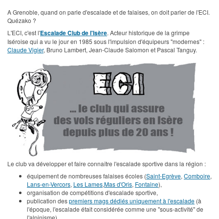
A Grenoble, quand on parle d'escalade et de falaises, on doit parler de l'ECI.
Quézako ?
L'ECI, c'est l'
Escalade Club de l'Isère
. Acteur historique de la grimpe
Iséroise qui a vu le jour en 1985 sous l'impulsion d'équipeurs "modernes" :
Claude Vigier
, Bruno Lambert, Jean-Claude Salomon et Pascal Tanguy.
Le club va développer et faire connaître l'escalade sportive dans la région :
équipement de nombreuses falaises écoles (
Saint-Egrève
,
Comboire
,
Lans-en-Vercors
,
Les Lames
,
Mas d'Oris
,
Fontaine
),
organisation de compétitions d'escalade sportive,
publication des
premiers mags dédiés uniquement à l'escalade
(à
l'époque, l'escalade était considérée comme une "sous-activité" de
l'alpinisme).