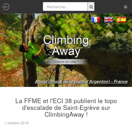
Annot (Blocs de la piste d'Argenton) - France
La FFME et l'ECI 38 publient le topo
d'escalade de Saint-Egrève sur
ClimbingAway !
1 octobre 2018