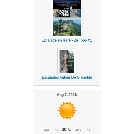
Escalade en Isère - Ze Topo #1
Escalades Autour De Grenoble
Aug 7, 2026
30°C
Min.
30°C
Max.
30°C