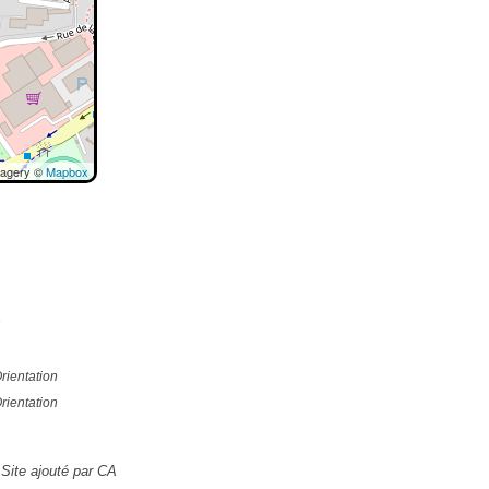
magery ©
Mapbox
e
rientation
rientation
Site ajouté par CA