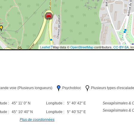
Leaflet
| Map data ©
OpenStreetMap
contributors,
CC-BY-SA
, I
Grande voie (Plusieurs longueurs)
: Psychobloc
: Plusieurs types d'escalad
tude : 45° 11' 0" N
Longitude : 5° 40' 42" E
Sexagésimales & O
Sexagésimales & O
tude : 45° 10' 40" N
Longitude : 5° 40' 52" E
Plus de coordonnées