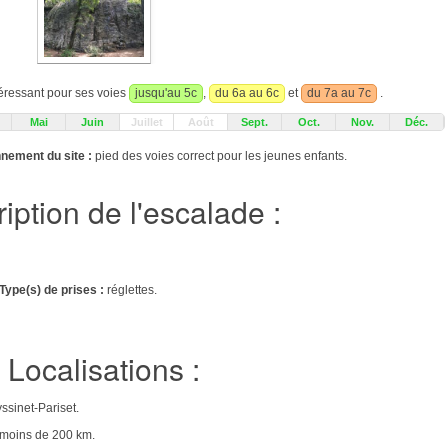
téressant pour ses voies
jusqu'au 5c
,
du 6a au 6c
et
du 7a au 7c
.
Mai
Juin
Juillet
Août
Sept.
Oct.
Nov.
Déc.
nement du site :
pied des voies correct pour les jeunes enfants.
iption de l'escalade :
Type(s) de prises :
réglettes.
Localisations :
ssinet-Pariset.
e moins de 200 km.