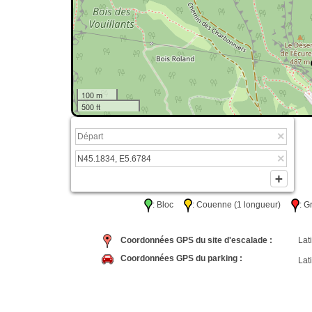
100 m
500 ft
: Bloc
: Couenne (1 longueur)
: 
Coordonnées GPS du site d'escalade :
Lati
Coordonnées GPS du parking :
Lati