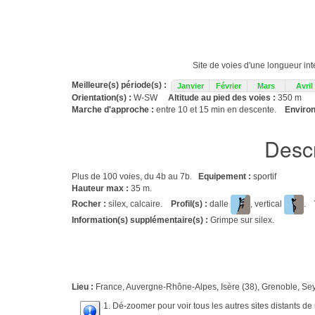
Site de voies d'une longueur in
Meilleure(s) période(s) :
Janvier
Février
Mars
Avril
Orientation(s) :
W-SW
Altitude au pied des voies :
350 m
Marche d'approche :
entre 10 et 15 min en descente.
Environ
Descr
Plus de 100 voies, du 4b au 7b.
Equipement :
sportif
Hauteur max :
35 m.
Rocher :
silex, calcaire.
Profil(s) :
dalle
, vertical
.
Information(s) supplémentaire(s) :
Grimpe sur silex.
Lieu :
France, Auvergne-Rhône-Alpes, Isère (38), Grenoble, Sey
1. Dé-zoomer pour voir tous les autres sites distants d