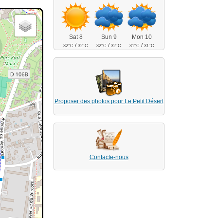
Sat 8
Sun 9
Mon 10
/
/
/
32°C
32°C
32°C
32°C
31°C
31°C
Proposer des photos pour Le Petit Désert
Contacte-nous