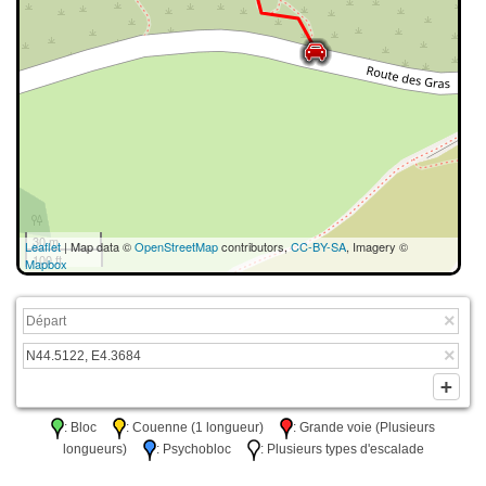
30 m
Leaflet
| Map data ©
OpenStreetMap
contributors,
CC-BY-SA
, Imagery ©
100 ft
Mapbox
: Bloc
: Couenne (1 longueur)
: Grande voie (Plusieurs
longueurs)
: Psychobloc
: Plusieurs types d'escalade