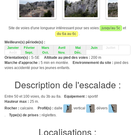
Site de voies d'une longueur intéressant pour ses voies
jusqu'au 5c
et
du 6a au 6c
.
Meilleure(s) période(s) :
Janvier
Février
Mars
Avril
Mai
Juin
Juillet
Août
Sept.
Oct.
Nov.
Déc.
Orientation(s) :
S-SE
Altitude au pied des voies :
200 m
Marche d'approche :
5 min en montée.
Environnement du site :
pied des
voies accidenté pour les jeunes enfants.
Description de l'escalade :
Entre 50 et 100 voies, du 3b au 8a.
Equipement :
sportif
Hauteur max :
25 m.
Rocher :
calcaire.
Profil(s) :
dalle
, vertical
, dévers
.
Type(s) de prises :
réglettes.
Localisations :