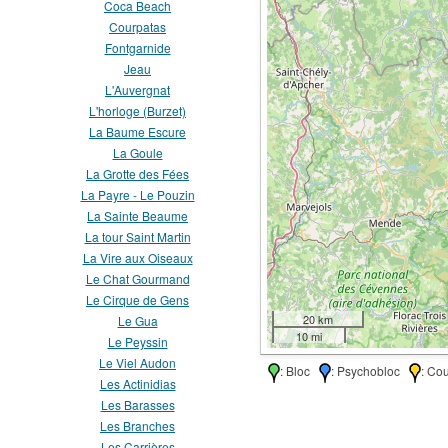
Coca Beach
Courpatas
Fontgarnide
Jeau
L'Auvergnat
L'horloge (Burzet)
La Baume Escure
La Goule
La Grotte des Fées
La Payre - Le Pouzin
La Sainte Beaume
La tour Saint Martin
La Vire aux Oiseaux
Le Chat Gourmand
Le Cirque de Gens
20 km
Le Gua
10 mi
Le Peyssin
Le Viel Audon
: Bloc
: Psychobloc
: Co
Les Actinidias
Les Barasses
Les Branches
Les Carrières