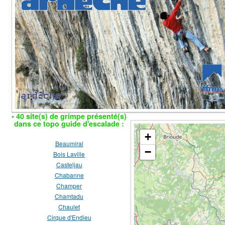
• 40 site(s) de grimpe présenté(s)
dans ce topo guide d'escalade :
+
Beaumiral
−
Bois Laville
Casteljau
Chabanne
Champer
Chamtadu
Chaulet
Cirque d'Endieu