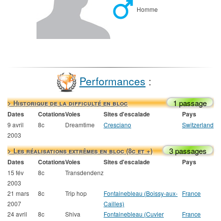
Homme
Performances
:
1 passage
> Historique de la difficulté en bloc
Dates
Cotations
Voies
Sites d'escalade
Pays
9 avril
8c
Dreamtime
Cresciano
Switzerland
2003
3 passages
> Les réalisations extrêmes en bloc (8c et +)
Dates
Cotations
Voies
Sites d'escalade
Pays
15 fév
8c
Transdendenz
2003
21 mars
8c
Trip hop
Fontainebleau (Boissy-aux-
France
2007
Cailles)
24 avril
8c
Shiva
Fontainebleau (Cuvier
France