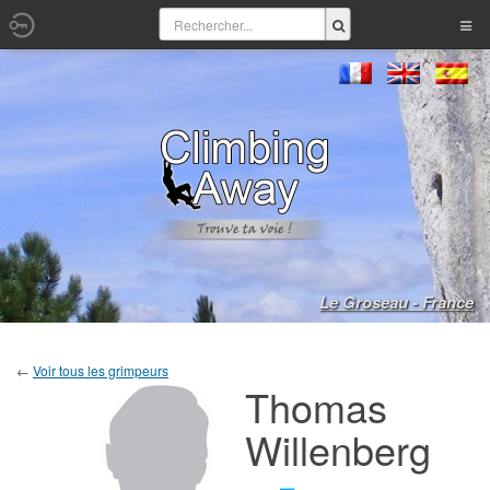
Le Groseau - France
←
Voir tous les grimpeurs
Thomas
Willenberg