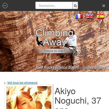
Red Rocks (Calico Basin) - United States
←
Voir tous les grimpeurs
Akiyo
Noguchi, 37