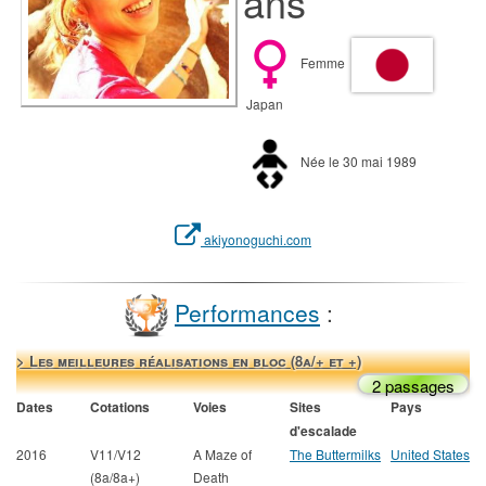
ans
Femme
Japan
Née le 30 mai 1989
akiyonoguchi.com
Performances
:
> Les meilleures réalisations en bloc (8a/+ et +)
2 passages
Dates
Cotations
Voies
Sites
Pays
d'escalade
2016
V11/V12
A Maze of
The Buttermilks
United States
(8a/8a+)
Death