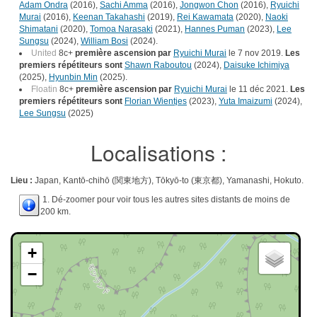
Adam Ondra
(2016),
Sachi Amma
(2016),
Jongwon Chon
(2016),
Ryuichi
Murai
(2016),
Keenan Takahashi
(2019),
Rei Kawamata
(2020),
Naoki
Shimatani
(2020),
Tomoa Narasaki
(2021),
Hannes Puman
(2023),
Lee
Sungsu
(2024),
William Bosi
(2024).
United
8c+
première ascension par
Ryuichi Murai
le 7 nov 2019.
Les
premiers répétiteurs sont
Shawn Raboutou
(2024),
Daisuke Ichimiya
(2025),
Hyunbin Min
(2025).
Floatin
8c+
première ascension par
Ryuichi Murai
le 11 déc 2021.
Les
premiers répétiteurs sont
Florian Wientjes
(2023),
Yuta Imaizumi
(2024),
Lee Sungsu
(2025)
Localisations :
Lieu :
Japan, Kantō-chihō (関東地方), Tōkyō-to (東京都), Yamanashi, Hokuto.
1. Dé-zoomer pour voir tous les autres sites distants de moins de
200 km.
+
−