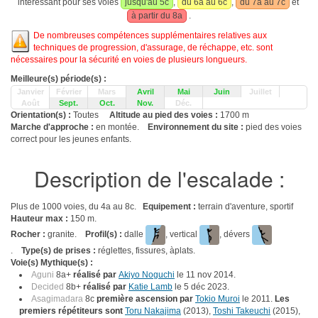
intéressant pour ses voies
jusqu'au 5c
,
du 6a au 6c
,
du 7a au 7c
et
à partir du 8a
.
De nombreuses compétences supplémentaires relatives aux
techniques de progression, d'assurage, de réchappe, etc. sont
nécessaires pour la sécurité en voies de plusieurs longueurs.
Meilleure(s) période(s) :
Janvier
Février
Mars
Avril
Mai
Juin
Juillet
Août
Sept.
Oct.
Nov.
Déc.
Orientation(s) :
Toutes
Altitude au pied des voies :
1700 m
Marche d'approche :
en montée.
Environnement du site :
pied des voies
correct pour les jeunes enfants.
Description de l'escalade :
Plus de 1000 voies, du 4a au 8c.
Equipement :
terrain d'aventure, sportif
Hauteur max :
150 m.
Rocher :
granite.
Profil(s) :
dalle
, vertical
, dévers
.
Type(s) de prises :
réglettes, fissures, àplats.
Voie(s) Mythique(s) :
Aguni
8a+
réalisé par
Akiyo Noguchi
le 11 nov 2014.
Decided
8b+
réalisé par
Katie Lamb
le 5 déc 2023.
Asagimadara
8c
première ascension par
Tokio Muroi
le 2011.
Les
premiers répétiteurs sont
Toru Nakajima
(2013),
Toshi Takeuchi
(2015),