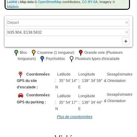
50 m
Leaflet
| Map data ©
OpenStreetMap
contributors,
CC-BY-SA
, Imagery ©
300 ft
Mapbox
: Bloc
: Couenne (1 longueur)
: Grande voie (Plusieurs
longueurs)
: Psychobloc
: Plusieurs types d'escalade
Coordonnées
Latitude
Longitude
Sexagésimales
GPS du site
: 35° 54' 14"
: 138° 34' 59"
& Orientation
d'escalade :
N
E
Sexagésimales
Coordonnées
Latitude
Longitude
& Orientation
GPS du parking :
: 35° 54' 17"
: 138° 34' 44"
N
E
Plus de coordonnées