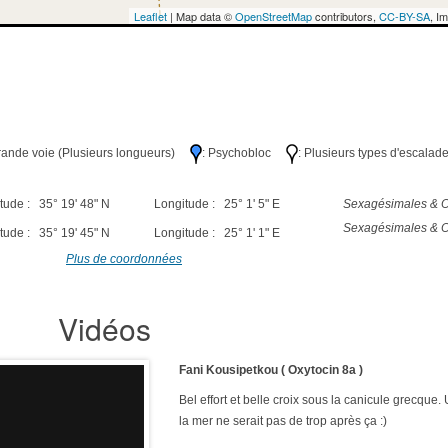
Leaflet
| Map data ©
OpenStreetMap
contributors,
CC-BY-SA
, I
Grande voie (Plusieurs longueurs)
: Psychobloc
: Plusieurs types d'escalad
tude : 35° 19' 48" N
Longitude : 25° 1' 5" E
Sexagésimales & O
Sexagésimales & O
tude : 35° 19' 45" N
Longitude : 25° 1' 1" E
Plus de coordonnées
Vidéos
Fani Kousipetkou ( Oxytocin 8a )
Bel effort et belle croix sous la canicule grecqu
la mer ne serait pas de trop après ça :)