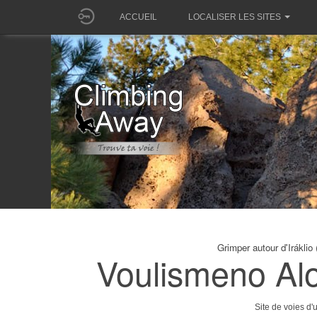
ACCUEIL
LOCALISER LES SITES
Grimper autour d'Irákli
Voulismeno Al
Site de voies d'