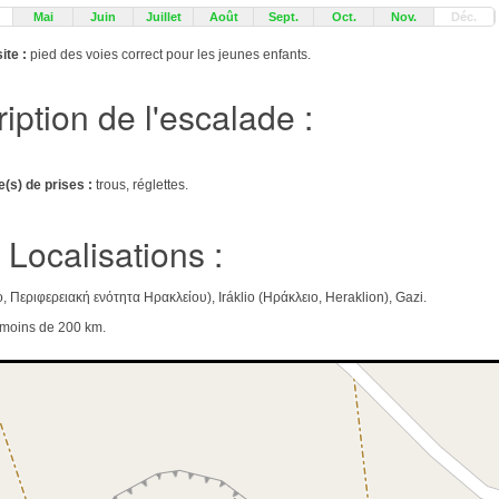
Mai
Juin
Juillet
Août
Sept.
Oct.
Nov.
Déc.
ite :
pied des voies correct pour les jeunes enfants.
iption de l'escalade :
e(s) de prises :
trous, réglettes.
Localisations :
io, Περιφερειακή ενότητα Ηρακλείου), Iráklio (Ηράκλειο, Heraklion), Gazi.
e moins de 200 km.