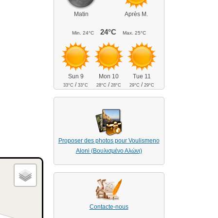
Matin
Après M.
24°C
Min.
24°C
Max.
25°C
Sun 9
Mon 10
Tue 11
/
/
/
33°C
33°C
28°C
28°C
29°C
29°C
Proposer des photos pour Voulismeno
Aloni (Βουλισμένο Αλώνι)
Contacte-nous