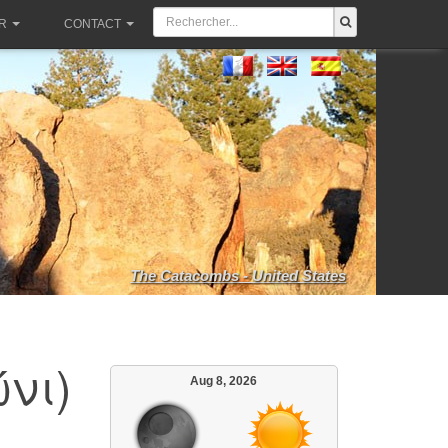
R
CONTACT
The Catacombs - United States
ώνι)
Aug 8, 2026