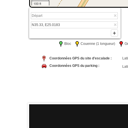
100 ft
: Bloc
: Couenne (1 longueur)
: 
Coordonnées GPS du site d'escalade :
Lati
Coordonnées GPS du parking :
Lati