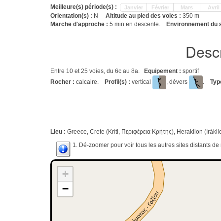
Meilleure(s) période(s) :
Janvier
Février
Mars
Avril
Orientation(s) :
N
Altitude au pied des voies :
350 m
Marche d'approche :
5 min en descente.
Environnement du s
Descr
Entre 10 et 25 voies, du 6c au 8a.
Equipement :
sportif
Rocher :
calcaire.
Profil(s) :
vertical
, dévers
.
Typ
Lieu :
Greece, Crete (Kríti, Περιφέρεια Κρήτης), Heraklion (Irákl
1. Dé-zoomer pour voir tous les autres sites distants d
+
−