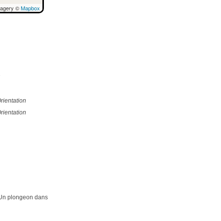
magery ©
Mapbox
e
rientation
rientation
e. Un plongeon dans