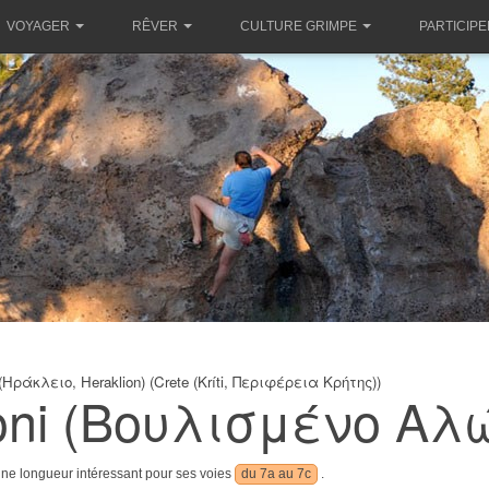
VOYAGER
RÊVER
CULTURE GRIMPE
PARTICIPE
o (Ηράκλειο, Heraklion) (Crete (Kríti, Περιφέρεια Κρήτης))
oni (Βουλισμένο Αλ
une longueur intéressant pour ses voies
du 7a au 7c
.