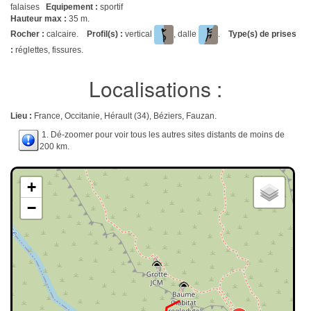
falaises
Equipement :
sportif
Hauteur max :
35 m.
Rocher :
calcaire.
Profil(s) :
vertical
, dalle
.
Type(s) de prises
:
réglettes, fissures.
Localisations :
Lieu :
France, Occitanie, Hérault (34), Béziers, Fauzan.
1. Dé-zoomer pour voir tous les autres sites distants de moins de
200 km.
+
−