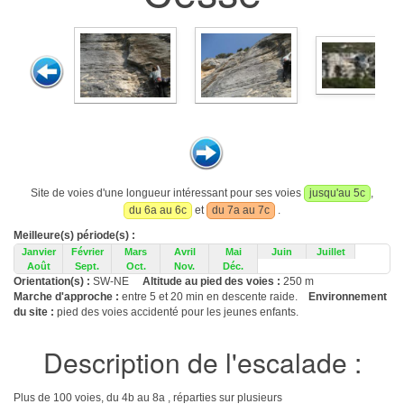
Site de voies d'une longueur intéressant pour ses voies
jusqu'au 5c
,
du 6a au 6c
et
du 7a au 7c
.
Meilleure(s) période(s) :
Janvier
Février
Mars
Avril
Mai
Juin
Juillet
Août
Sept.
Oct.
Nov.
Déc.
Orientation(s) :
SW-NE
Altitude au pied des voies :
250 m
Marche d'approche :
entre 5 et 20 min en descente raide.
Environnement
du site :
pied des voies accidenté pour les jeunes enfants.
Description de l'escalade :
Plus de 100 voies, du 4b au 8a , réparties sur plusieurs