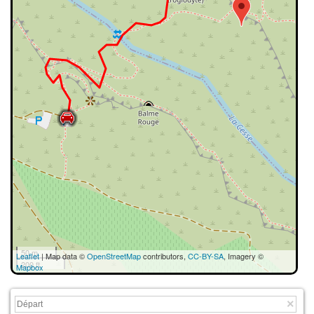
50 m
Leaflet
| Map data ©
OpenStreetMap
contributors,
CC-BY-SA
, Imagery ©
200 ft
Mapbox