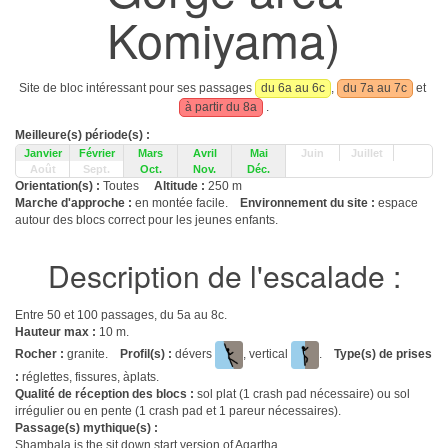
Komiyama)
Site de bloc intéressant pour ses passages
du 6a au 6c
,
du 7a au 7c
et
à partir du 8a
.
Meilleure(s) période(s) :
Janvier
Février
Mars
Avril
Mai
Juin
Juillet
Août
Sept.
Oct.
Nov.
Déc.
Orientation(s) :
Toutes
Altitude :
250 m
Marche d'approche :
en montée facile.
Environnement du site :
espace
autour des blocs correct pour les jeunes enfants.
Description de l'escalade :
Entre 50 et 100 passages, du 5a au 8c.
Hauteur max :
10 m.
Rocher :
granite.
Profil(s) :
dévers
, vertical
.
Type(s) de prises
:
réglettes, fissures, àplats.
Qualité de réception des blocs :
sol plat (1 crash pad nécessaire) ou sol
irrégulier ou en pente (1 crash pad et 1 pareur nécessaires).
Passage(s) mythique(s) :
Shambala is the sit down start version of Agartha.