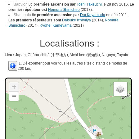
Babylon
8c
première ascension par
Toshi Takeuchi
le 28 nov 2016.
Le
premier répétiteur est
Nomura Shinichiro
(2017).
Shambala
8c
première ascension par
Daï Koyamada
en déc 2011.
Les premiers répétiteurs sont
Daisuke Ichimiya
(2014),
Nomura
Shinichiro
(2017),
Ryohei Kameyama
(2021)
Localisations :
Lieu :
Japan, Chūbu-chihō (中部地方), Aichi-ken (愛知県), Nagoya, Toyota.
1. Dé-zoomer pour voir tous les autres sites distants de moins de
200 km.
+
−