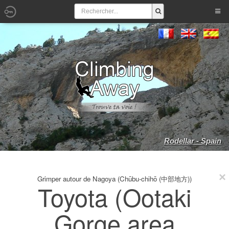
Rodellar - Spain
Grimper autour de Nagoya (Chūbu-chihō (中部地方))
Toyota (Ootaki
Gorge area