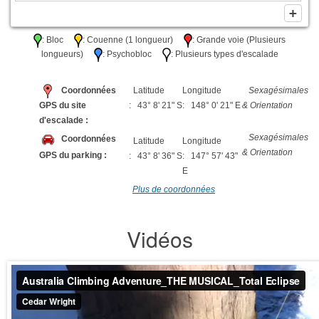
: Bloc
: Couenne (1 longueur)
: Grande voie (Plusieurs
longueurs)
: Psychobloc
: Plusieurs types d'escalade
Coordonnées
Latitude
Longitude
Sexagésimales
GPS du site
: 43° 8' 21" S
: 148° 0' 21" E
& Orientation
d'escalade :
Sexagésimales
Coordonnées
Latitude
Longitude
& Orientation
GPS du parking :
: 43° 8' 36" S
: 147° 57' 43"
E
Plus de coordonnées
Vidéos