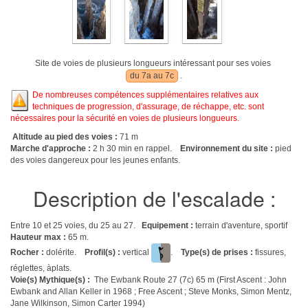
Site de voies de plusieurs longueurs intéressant pour ses voies
du 7a au 7c
.
De nombreuses compétences supplémentaires relatives aux
techniques de progression, d'assurage, de réchappe, etc. sont
nécessaires pour la sécurité en voies de plusieurs longueurs.
Altitude au pied des voies :
71 m
Marche d'approche :
2 h 30 min en rappel.
Environnement du site :
pied
des voies dangereux pour les jeunes enfants.
Description de l'escalade :
Entre 10 et 25 voies, du 25 au 27.
Equipement :
terrain d'aventure, sportif
Hauteur max :
65 m.
Rocher :
dolérite.
Profil(s) :
vertical
.
Type(s) de prises :
fissures,
réglettes, àplats.
Voie(s) Mythique(s) :
The Ewbank Route 27 (7c) 65 m (First Ascent : John
Ewbank and Allan Keller in 1968 ; Free Ascent ; Steve Monks, Simon Mentz,
Jane Wilkinson, Simon Carter 1994)