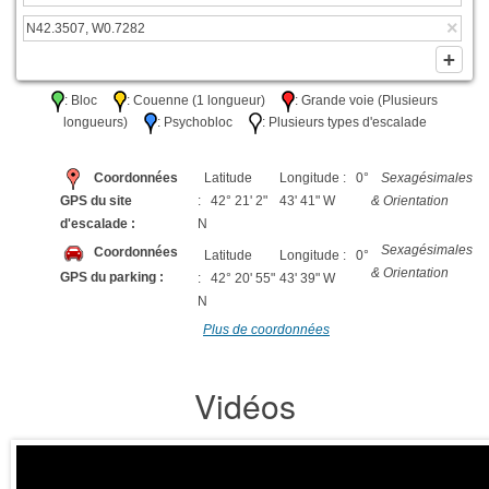
: Bloc
: Couenne (1 longueur)
: Grande voie (Plusieurs
longueurs)
: Psychobloc
: Plusieurs types d'escalade
Coordonnées
Latitude
Longitude : 0°
Sexagésimales
GPS du site
: 42° 21' 2"
43' 41" W
& Orientation
d'escalade :
N
Sexagésimales
Coordonnées
Latitude
Longitude : 0°
& Orientation
GPS du parking :
: 42° 20' 55"
43' 39" W
N
Plus de coordonnées
Vidéos