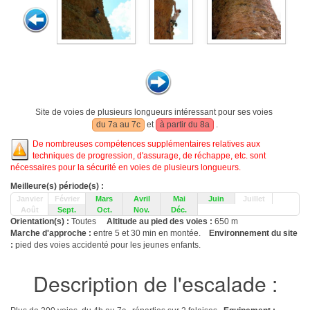
Site de voies de plusieurs longueurs intéressant pour ses voies
du 7a au 7c
et
à partir du 8a
.
De nombreuses compétences supplémentaires relatives aux
techniques de progression, d'assurage, de réchappe, etc. sont
nécessaires pour la sécurité en voies de plusieurs longueurs.
Meilleure(s) période(s) :
Janvier
Février
Mars
Avril
Mai
Juin
Juillet
Août
Sept.
Oct.
Nov.
Déc.
Orientation(s) :
Toutes
Altitude au pied des voies :
650 m
Marche d'approche :
entre 5 et 30 min en montée.
Environnement du site
:
pied des voies accidenté pour les jeunes enfants.
Description de l'escalade :