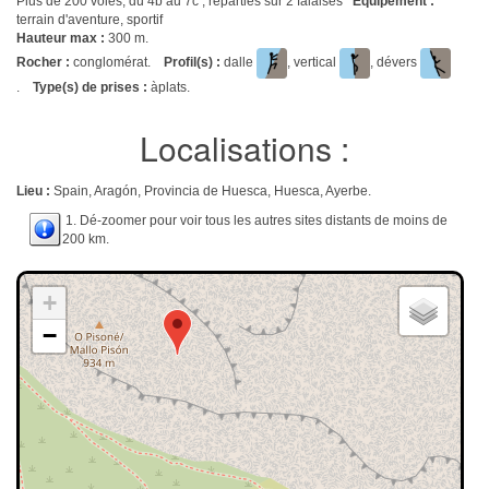
Plus de 200 voies, du 4b au 7c , réparties sur 2 falaises
Equipement :
terrain d'aventure, sportif
Hauteur max :
300 m.
Rocher :
conglomérat.
Profil(s) :
dalle
, vertical
, dévers
.
Type(s) de prises :
àplats.
Localisations :
Lieu :
Spain, Aragón, Provincia de Huesca, Huesca, Ayerbe.
1. Dé-zoomer pour voir tous les autres sites distants de moins de
200 km.
+
−