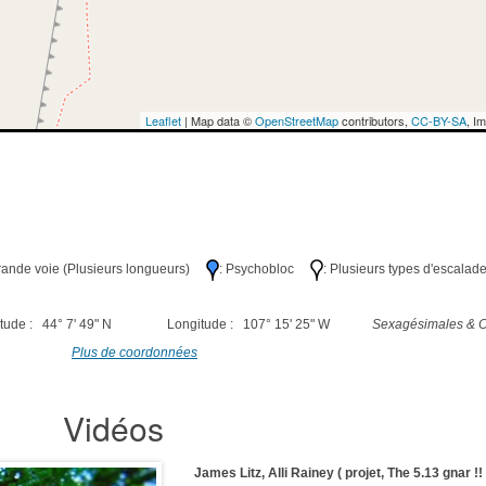
Leaflet
| Map data ©
OpenStreetMap
contributors,
CC-BY-SA
, I
Grande voie (Plusieurs longueurs)
: Psychobloc
: Plusieurs types d'escalad
tude : 44° 7' 49" N
Longitude : 107° 15' 25" W
Sexagésimales & O
Plus de coordonnées
Vidéos
James Litz, Alli Rainey ( projet, The 5.13 gnar !! 