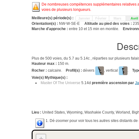
De nombreuses compétences supplémentaires relatives aux
voies de plusieurs longueurs.
Meilleure(s) période(s) :
Janvier
Février
Mars
Avril
Orientation(s) :
NW-W-SE-E
Altitude au pied des voies :
23
Marche d'approche :
entre 10 et 15 min en montée.
Environn
Descr
Plus de 500 voies, du 5.7 au 5.14c , réparties sur plusieurs fal
Hauteur max :
150 m.
Rocher :
calcaire.
Profil(s) :
dévers
, vertical
.
Typ
Voie(s) Mythique(s) :
Master Of The Universe
5.14d
première ascension par
Ja
Lieu :
United States, Wyoming, Washakie County, Worland, Bigh
1. Dé-zoomer pour voir tous les autres sites distants d
+