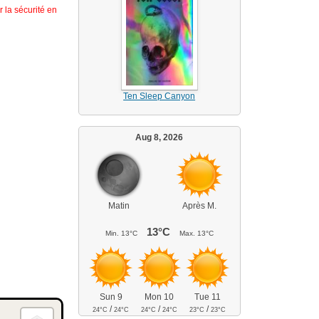
 la sécurité en
Ten Sleep Canyon
Aug 8, 2026
Matin
Après M.
13°C
Min.
13°C
Max.
13°C
Sun 9
Mon 10
Tue 11
/
/
/
24°C
24°C
24°C
24°C
23°C
23°C