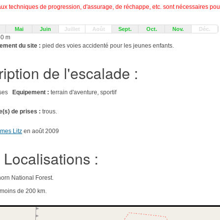
 techniques de progression, d'assurage, de réchappe, etc. sont nécessaires pour
Mai
Juin
Juillet
Août
Sept.
Oct.
Nov.
Déc.
50 m
ement du site :
pied des voies accidenté pour les jeunes enfants.
iption de l'escalade :
aises
Equipement :
terrain d'aventure, sportif
e(s) de prises :
trous.
mes Litz
en août 2009
Localisations :
orn National Forest.
e moins de 200 km.