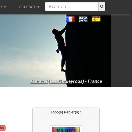
R
CONTACT
Tautavel (Les Gouleyrous) - France
Topo(s) Papier(s) :
 8a
.