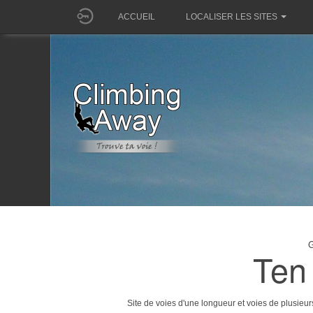
ACCUEIL
LOCALISER LES SITES
G
Ten
Site de voies d'une longueur et voies de plusieu