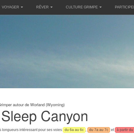
VOYAGER
RÊVER
CULTURE GRIMPE
PARTICIPE
rimper autour de Worland (Wyoming)
 Sleep Canyon
rs longueurs intéressant pour ses voies
du 6a au 6c
,
du 7a au 7c
et
à partir du