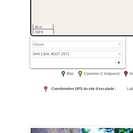
30 m
100 ft
: Bloc
: Couenne (1 longueur)
: 
Coordonnées GPS du site d'escalade :
Lati