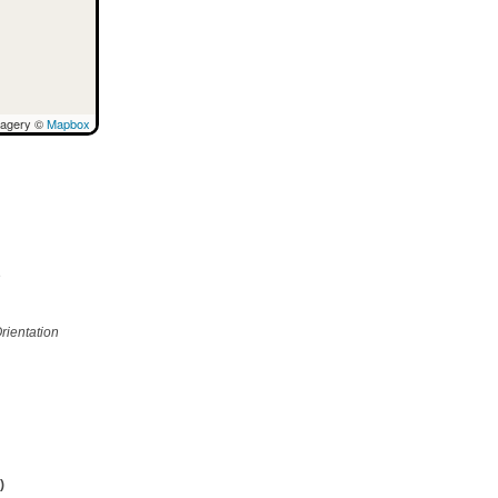
magery ©
Mapbox
e
rientation
)