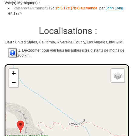
Voie(s) Mythique(s) :
Paisano Overhang
5.12c
1
er
5.12c (7b+) au monde
par
John Long
en 1974
Localisations :
Lieu :
United States, California, Riverside County, Los Angeles, Idyllwild.
1. Dé-zoomer pour voir tous les autres sites distants de moins de
200 km.
+
−