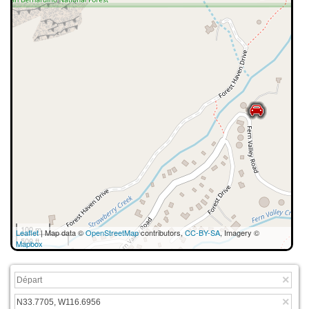
100 m
Leaflet
| Map data ©
OpenStreetMap
contributors,
CC-BY-SA
, Imagery ©
500 ft
Mapbox