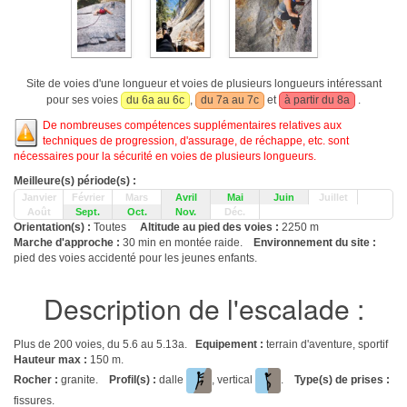
Site de voies d'une longueur et voies de plusieurs longueurs intéressant
pour ses voies
du 6a au 6c
,
du 7a au 7c
et
à partir du 8a
.
De nombreuses compétences supplémentaires relatives aux
techniques de progression, d'assurage, de réchappe, etc. sont
nécessaires pour la sécurité en voies de plusieurs longueurs.
Meilleure(s) période(s) :
Janvier
Février
Mars
Avril
Mai
Juin
Juillet
Août
Sept.
Oct.
Nov.
Déc.
Orientation(s) :
Toutes
Altitude au pied des voies :
2250 m
Marche d'approche :
30 min en montée raide.
Environnement du site :
pied des voies accidenté pour les jeunes enfants.
Description de l'escalade :
Plus de 200 voies, du 5.6 au 5.13a.
Equipement :
terrain d'aventure, sportif
Hauteur max :
150 m.
Rocher :
granite.
Profil(s) :
dalle
, vertical
.
Type(s) de prises :
fissures.