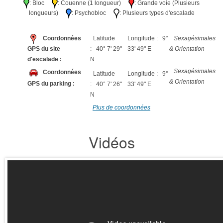
: Bloc
: Couenne (1 longueur)
: Grande voie (Plusieurs
longueurs)
: Psychobloc
: Plusieurs types d'escalade
Coordonnées
Latitude
Longitude : 9°
Sexagésimales
GPS du site
: 40° 7' 29"
33' 49" E
& Orientation
d'escalade :
N
Sexagésimales
Coordonnées
Latitude
Longitude : 9°
& Orientation
GPS du parking :
: 40° 7' 26"
33' 49" E
N
Plus de coordonnées
Vidéos