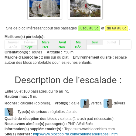
Site de bloc intéressant pour ses passages
jusqu'au 5c
et
du 6a au 6c
.
Meilleure(s) période(s) :
Janvier
Février
Mars
Avril
Mai
Juin
Juillet
Août
Sept.
Oct.
Nov.
Déc.
Orientation(s) :
Toutes
Altitude :
750 m
Marche d'approche :
2 min sur du plat.
Environnement du site :
espace
autour des blocs confortable pour les jeunes enfants.
Description de l'escalade :
Entre 50 et 100 passages, du 4b au 7c.
Hauteur max :
8 m.
Rocher :
calcaire (dolomie).
Profil(s) :
dalle
, vertical
, dévers
.
Type(s) de prises :
réglettes, àplats.
Qualité de réception des blocs :
sol plat (1 crash pad nécessaire).
Nous avons aimé ce(s) passage(s) :
Phil's Wall 6b/c
Information(s) supplémentaire(s) :
Topo sur www.bloccobirra.com
Site(s) internet :
http://www.bloccobirra.com/contones/serraoseli.html