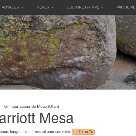
VOYAGER
RÊVER
CULTURE GRIMPE
PARTICIPE
Grimper autour de Moab (Utah)
arriott Mesa
usieurs longueurs intéressant pour ses voies
du 7a au 7c
.