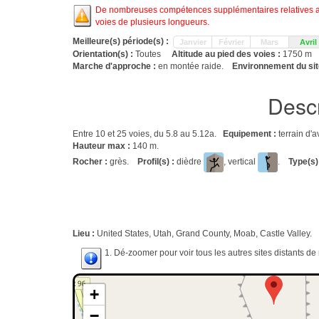
De nombreuses compétences supplémentaires relatives aux
voies de plusieurs longueurs.
Meilleure(s) période(s) :
Janvier
Février
Mars
Avril
Orientation(s) :
Toutes
Altitude au pied des voies :
1750 m
Marche d'approche :
en montée raide.
Environnement du sit
Descr
Entre 10 et 25 voies, du 5.8 au 5.12a.
Equipement :
terrain d'a
Hauteur max :
140 m.
Rocher :
grès.
Profil(s) :
dièdre
, vertical
.
Type(s)
Lieu :
United States, Utah, Grand County, Moab, Castle Valley.
1. Dé-zoomer pour voir tous les autres sites distants d
+
−