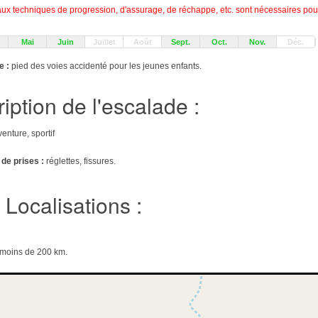
 techniques de progression, d'assurage, de réchappe, etc. sont nécessaires pour
Mai
Juin
Juillet
Août
Sept.
Oct.
Nov.
Déc.
e :
pied des voies accidenté pour les jeunes enfants.
iption de l'escalade :
venture, sportif
 de prises :
réglettes, fissures.
Localisations :
e moins de 200 km.