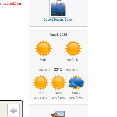
 la sécurité en
Desert Towers Select
Aug 6, 2026
Matin
Après M.
23°C
Min.
23°C
Max.
29°C
Fri 7
Sat 8
Sun 9
/
/
/
36°C
36°C
37°C
37°C
37°C
37°C