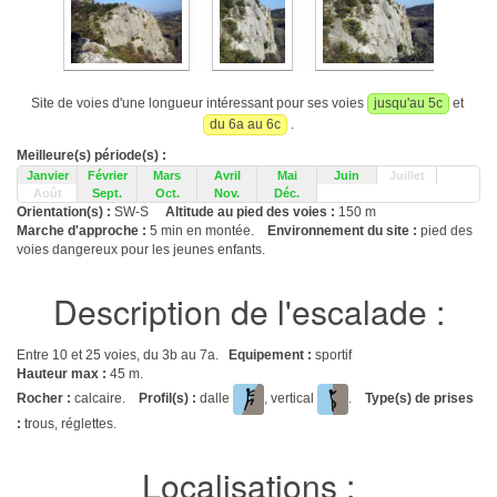
Site de voies d'une longueur intéressant pour ses voies
jusqu'au 5c
et
du 6a au 6c
.
Meilleure(s) période(s) :
Janvier
Février
Mars
Avril
Mai
Juin
Juillet
Août
Sept.
Oct.
Nov.
Déc.
Orientation(s) :
SW-S
Altitude au pied des voies :
150 m
Marche d'approche :
5 min en montée.
Environnement du site :
pied des
voies dangereux pour les jeunes enfants.
Description de l'escalade :
Entre 10 et 25 voies, du 3b au 7a.
Equipement :
sportif
Hauteur max :
45 m.
Rocher :
calcaire.
Profil(s) :
dalle
, vertical
.
Type(s) de prises
:
trous, réglettes.
Localisations :