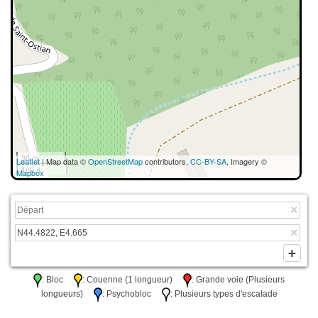
30 m
Leaflet
| Map data ©
OpenStreetMap
contributors,
CC-BY-SA
, Imagery ©
100 ft
Mapbox
: Bloc
: Couenne (1 longueur)
: Grande voie (Plusieurs
longueurs)
: Psychobloc
: Plusieurs types d'escalade