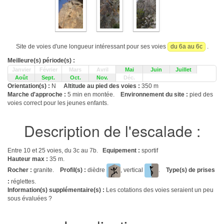
Site de voies d'une longueur intéressant pour ses voies
du 6a au 6c
.
Meilleure(s) période(s) :
Janvier
Février
Mars
Avril
Mai
Juin
Juillet
Août
Sept.
Oct.
Nov.
Déc.
Orientation(s) :
N
Altitude au pied des voies :
350 m
Marche d'approche :
5 min en montée.
Environnement du site :
pied des
voies correct pour les jeunes enfants.
Description de l'escalade :
Entre 10 et 25 voies, du 3c au 7b.
Equipement :
sportif
Hauteur max :
35 m.
Rocher :
granite.
Profil(s) :
dièdre
, vertical
.
Type(s) de prises
:
réglettes.
Information(s) supplémentaire(s) :
Les cotations des voies seraient un peu
sous évaluées ?