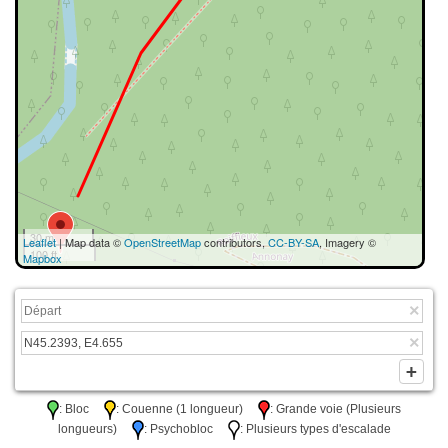
30 m
Leaflet
| Map data ©
OpenStreetMap
contributors,
CC-BY-SA
, Imagery ©
100 ft
Mapbox
: Bloc
: Couenne (1 longueur)
: Grande voie (Plusieurs
longueurs)
: Psychobloc
: Plusieurs types d'escalade