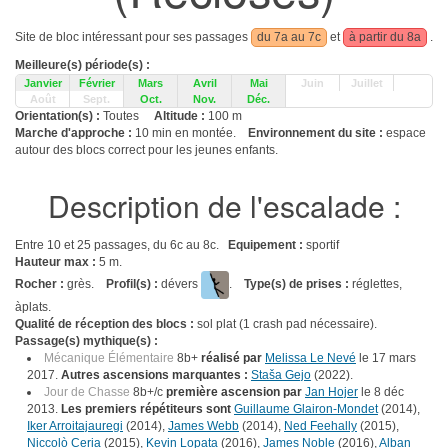
Site de bloc intéressant pour ses passages
du 7a au 7c
et
à partir du 8a
.
Meilleure(s) période(s) :
Janvier
Février
Mars
Avril
Mai
Juin
Juillet
Août
Sept.
Oct.
Nov.
Déc.
Orientation(s) :
Toutes
Altitude :
100 m
Marche d'approche :
10 min en montée.
Environnement du site :
espace
autour des blocs correct pour les jeunes enfants.
Description de l'escalade :
Entre 10 et 25 passages, du 6c au 8c.
Equipement :
sportif
Hauteur max :
5 m.
Rocher :
grès.
Profil(s) :
dévers
.
Type(s) de prises :
réglettes,
àplats.
Qualité de réception des blocs :
sol plat (1 crash pad nécessaire).
Passage(s) mythique(s) :
Mécanique Élémentaire
8b+
réalisé par
Melissa Le Nevé
le 17 mars
2017.
Autres ascensions marquantes :
Staša Gejo
(2022).
Jour de Chasse
8b+/c
première ascension par
Jan Hojer
le 8 déc
2013.
Les premiers répétiteurs sont
Guillaume Glairon-Mondet
(2014),
Iker Arroitajauregi
(2014),
James Webb
(2014),
Ned Feehally
(2015),
Niccolò Ceria
(2015),
Kevin Lopata
(2016),
James Noble
(2016),
Alban