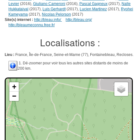
Levier
(2016),
Giuliano Cameroni
(2016),
Pascal Gagneux
(2017),
Nalle
Hukkataival
(2017),
Luis Gerhardt
(2017),
Lucien Martinez
(2017),
Ryohei
Kameyama
(2017),
Nicolas Pelorson
(2017)
Site(s) internet :
http://bleau.info/
http://bleau.org/
http://bleaumeconnu.free.fr/
Localisations :
Lieu :
France, Île-de-France, Seine-et-Marne (77), Fontainebleau, Recloses.
1. Dé-zoomer pour voir tous les autres sites distants de moins de
200 km.
+
−