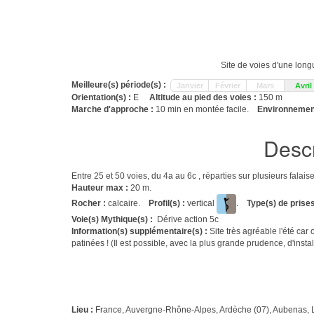
Site de voies d'une long
Meilleure(s) période(s) :
Janvier
Février
Mars
Avril
Orientation(s) :
E
Altitude au pied des voies :
150 m
Marche d'approche :
10 min en montée facile.
Environnement
Descr
Entre 25 et 50 voies, du 4a au 6c , réparties sur plusieurs fala
Hauteur max :
20 m.
Rocher :
calcaire.
Profil(s) :
vertical
.
Type(s) de prises
Voie(s) Mythique(s) :
Dérive action 5c
Information(s) supplémentaire(s) :
Site très agréable l'été ca
patinées ! (Il est possible, avec la plus grande prudence, d'inst
Lieu :
France, Auvergne-Rhône-Alpes, Ardèche (07), Aubenas, 