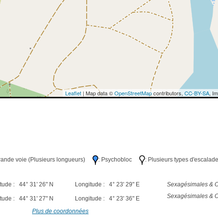
Leaflet
| Map data ©
OpenStreetMap
contributors,
CC-BY-SA
, I
Grande voie (Plusieurs longueurs)
: Psychobloc
: Plusieurs types d'escalad
tude : 44° 31' 26" N
Longitude : 4° 23' 29" E
Sexagésimales & O
Sexagésimales & O
tude : 44° 31' 27" N
Longitude : 4° 23' 36" E
Plus de coordonnées