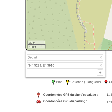
30 m
100 ft
: Bloc
: Couenne (1 longueur)
: 
Coordonnées GPS du site d'escalade :
Lati
Coordonnées GPS du parking :
Lati