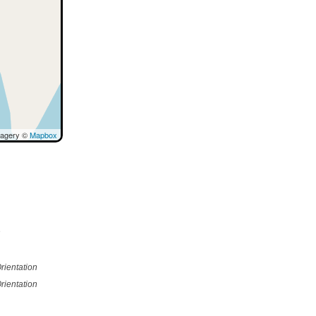
magery ©
Mapbox
e
rientation
rientation