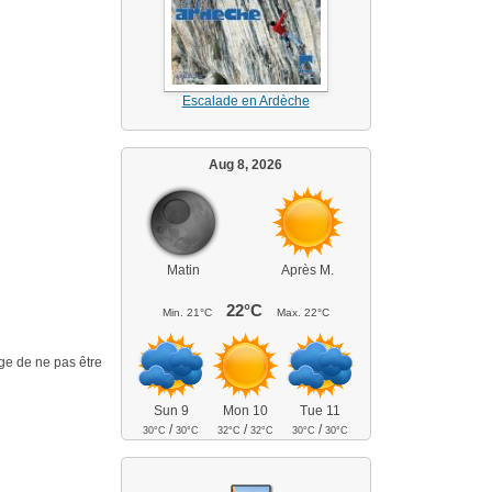
Escalade en Ardèche
Aug 8, 2026
Matin
Après M.
22°C
Min.
21°C
Max.
22°C
age de ne pas être
Sun 9
Mon 10
Tue 11
/
/
/
30°C
30°C
32°C
32°C
30°C
30°C