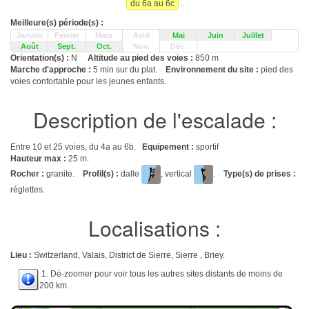
du 6a au 6c
.
Meilleure(s) période(s) :
Janvier
Février
Mars
Avril
Mai
Juin
Juillet
Août
Sept.
Oct.
Nov.
Déc.
Orientation(s) :
N
Altitude au pied des voies :
850 m
Marche d'approche :
5 min sur du plat.
Environnement du site :
pied des
voies confortable pour les jeunes enfants.
Description de l'escalade :
Entre 10 et 25 voies, du 4a au 6b.
Equipement :
sportif
Hauteur max :
25 m.
Rocher :
granite.
Profil(s) :
dalle
, vertical
.
Type(s) de prises :
réglettes.
Localisations :
Lieu :
Switzerland, Valais, District de Sierre, Sierre , Briey.
1. Dé-zoomer pour voir tous les autres sites distants de moins de
200 km.