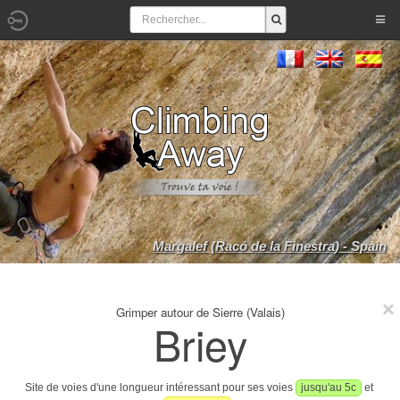
Margalef (Racó de la Finestra) - Spain
Grimper autour de Sierre (Valais)
Briey
Site de voies d'une longueur intéressant pour ses voies
jusqu'au 5c
et