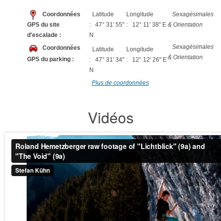
Coordonnées
Latitude
Longitude
Sexagésimales
GPS du site
: 47° 31' 55"
: 12° 11' 38" E
& Orientation
d'escalade :
N
Sexagésimales
Coordonnées
Latitude
Longitude
& Orientation
GPS du parking :
: 47° 31' 34"
: 12° 12' 26" E
N
Plus de coordonnées
Vidéos