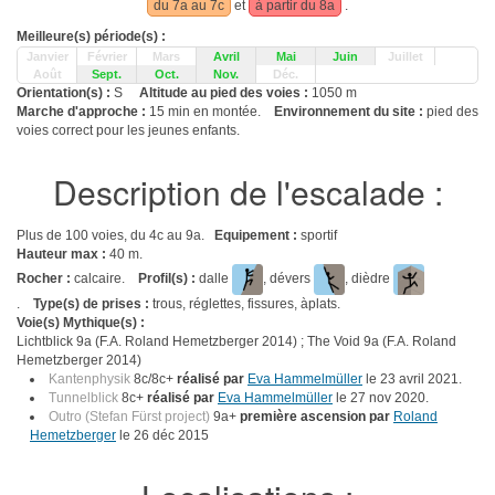
du 7a au 7c
et
à partir du 8a
.
Meilleure(s) période(s) :
Janvier
Février
Mars
Avril
Mai
Juin
Juillet
Août
Sept.
Oct.
Nov.
Déc.
Orientation(s) :
S
Altitude au pied des voies :
1050 m
Marche d'approche :
15 min en montée.
Environnement du site :
pied des
voies correct pour les jeunes enfants.
Description de l'escalade :
Plus de 100 voies, du 4c au 9a.
Equipement :
sportif
Hauteur max :
40 m.
Rocher :
calcaire.
Profil(s) :
dalle
, dévers
, dièdre
.
Type(s) de prises :
trous, réglettes, fissures, àplats.
Voie(s) Mythique(s) :
Lichtblick 9a (F.A. Roland Hemetzberger 2014) ; The Void 9a (F.A. Roland
Hemetzberger 2014)
Kantenphysik
8c/8c+
réalisé par
Eva Hammelmüller
le 23 avril 2021.
Tunnelblick
8c+
réalisé par
Eva Hammelmüller
le 27 nov 2020.
Outro (Stefan Fürst project)
9a+
première ascension par
Roland
Hemetzberger
le 26 déc 2015