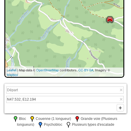
300 m
Leaflet
| Map data ©
OpenStreetMap
contributors,
CC-BY-SA
, Imagery ©
1000 ft
Mapbox
: Bloc
: Couenne (1 longueur)
: Grande voie (Plusieurs
longueurs)
: Psychobloc
: Plusieurs types d'escalade