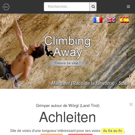
Margalef (Racó de la Finestra) - Spain
Grimper autour de Wörgl (Land Tirol)
Achleiten
Site de voies d'une longueur intéressant pour ses voies
du 6a au 6c
,