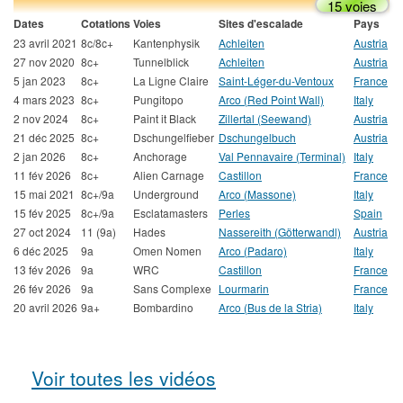
15 voies
Dates
Cotations
Voies
Sites d'escalade
Pays
23 avril 2021
8c/8c+
Kantenphysik
Achleiten
Austria
27 nov 2020
8c+
Tunnelblick
Achleiten
Austria
5 jan 2023
8c+
La Ligne Claire
Saint-Léger-du-Ventoux
France
4 mars 2023
8c+
Pungitopo
Arco (Red Point Wall)
Italy
2 nov 2024
8c+
Paint it Black
Zillertal (Seewand)
Austria
21 déc 2025
8c+
Dschungelfieber
Dschungelbuch
Austria
2 jan 2026
8c+
Anchorage
Val Pennavaire (Terminal)
Italy
11 fév 2026
8c+
Alien Carnage
Castillon
France
15 mai 2021
8c+/9a
Underground
Arco (Massone)
Italy
15 fév 2025
8c+/9a
Esclatamasters
Perles
Spain
27 oct 2024
11 (9a)
Hades
Nassereith (Götterwandl)
Austria
6 déc 2025
9a
Omen Nomen
Arco (Padaro)
Italy
13 fév 2026
9a
WRC
Castillon
France
26 fév 2026
9a
Sans Complexe
Lourmarin
France
20 avril 2026
9a+
Bombardino
Arco (Bus de la Stria)
Italy
Voir toutes les vidéos