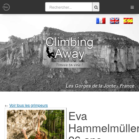
Les Gorges de la Jonte - France
←
Voir tous les grimpeurs
Eva
Hammelmüller