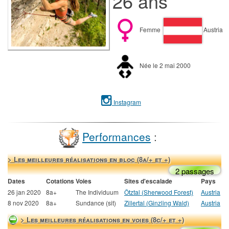
26 ans
Femme
Austria
Née le 2 mai 2000
Instagram
Performances
:
> Les meilleures réalisations en bloc (8a/+ et +)
2 passages
Dates
Cotations
Voies
Sites d'escalade
Pays
26 jan 2020
8a+
The Individuum
Ötztal (Sherwood Forest)
Austria
8 nov 2020
8a+
Sundance (sit)
Zillertal (Ginzling Wald)
Austria
> Les meilleures réalisations en voies (8c/+ et +)