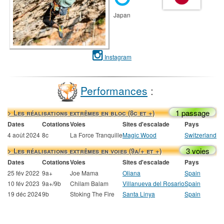
Japan
Instagram
Performances
:
1 passage
> Les réalisations extrêmes en bloc (8c et +)
Dates
Cotations
Voies
Sites d'escalade
Pays
4 août 2024
8c
La Force Tranquille
Magic Wood
Switzerland
3 voies
> Les réalisations extrêmes en voies (9a/+ et +)
Dates
Cotations
Voies
Sites d'escalade
Pays
25 fév 2022
9a+
Joe Mama
Oliana
Spain
10 fév 2023
9a+/9b
Chilam Balam
Villanueva del Rosario
Spain
19 déc 2024
9b
Stoking The Fire
Santa Linya
Spain