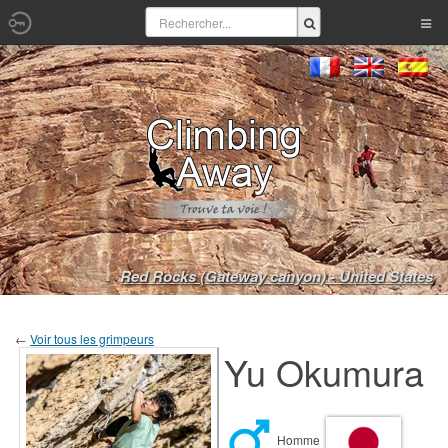
Red Rocks (Gateway canyon) - United States
←
Voir tous les grimpeurs
Yu Okumura
Homme