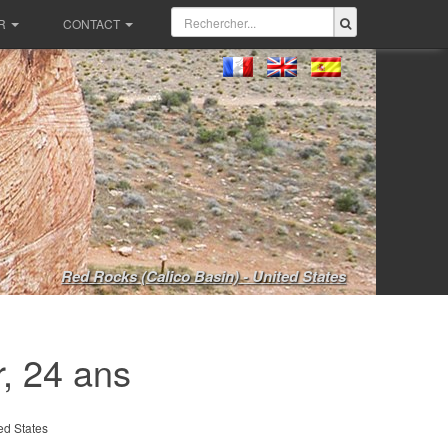
R
CONTACT
Red Rocks (Calico Basin) - United States
, 24 ans
ed States