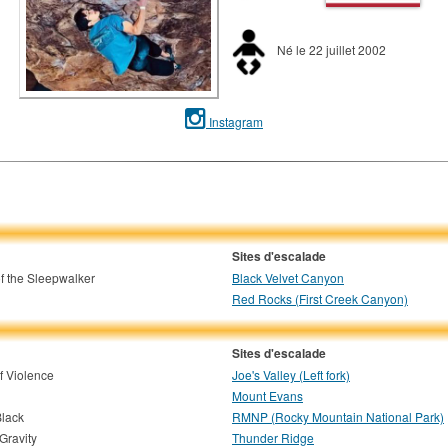
Né le 22 juillet 2002
Instagram
Sites d'escalade
f the Sleepwalker
Black Velvet Canyon
Red Rocks (First Creek Canyon)
Sites d'escalade
f Violence
Joe's Valley (Left fork)
Mount Evans
Black
RMNP (Rocky Mountain National Park)
Gravity
Thunder Ridge