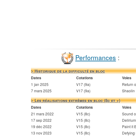
Performances
:
> Historique de la difficulté en bloc
Dates
Cotations
Voies
1 jan 2025
V17 (9a)
Return o
7 mars 2025
V17 (9a)
Shaolin
> Les réalisations extrêmes en bloc (8c et +)
Dates
Cotations
Voies
21 mars 2022
V15 (8c)
Sound o
17 sep 2022
V15 (8c)
Delirium
19 déc 2022
V15 (8c)
Paint it 
13 nov 2023
V15 (8c)
Defying 