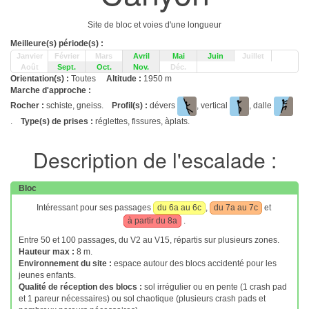
Site de bloc et voies d'une longueur
Meilleure(s) période(s) :
Janvier
Février
Mars
Avril
Mai
Juin
Juillet
Août
Sept.
Oct.
Nov.
Déc.
Orientation(s) :
Toutes
Altitude :
1950 m
Marche d'approche :
Rocher :
schiste, gneiss.
Profil(s) :
dévers
, vertical
, dalle
.
Type(s) de prises :
réglettes, fissures, àplats.
Description de l'escalade :
Bloc
Intéressant pour ses passages
du 6a au 6c
,
du 7a au 7c
et
à partir du 8a
.
Entre 50 et 100 passages, du V2 au V15, répartis sur plusieurs zones.
Hauteur max :
8 m.
Environnement du site :
espace autour des blocs accidenté pour les
jeunes enfants.
Qualité de réception des blocs :
sol irrégulier ou en pente (1 crash pad
et 1 pareur nécessaires) ou sol chaotique (plusieurs crash pads et