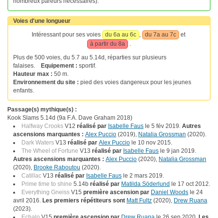
nombreux pareurs nécessaires).
Voies d'une longueur
Intéressant pour ses voies
du 6a au 6c
,
du 7a au 7c
et
à partir du 8a
.
Plus de 500 voies, du 5.7 au 5.14d, réparties sur plusieurs
falaises.
Equipement :
sportif.
Hauteur max :
50 m.
Environnement du site :
pied des voies dangereux pour les jeunes
enfants.
Passage(s) mythique(s) :
Kook Slams 5.14d (9a F.A. Dave Graham 2018)
Halfway Crooks
V12
réalisé par
Isabelle Faus
le 5 fév 2019.
Autres
ascensions marquantes :
Alex Puccio
(2019),
Natalia Grossman
(2020).
Dark Waters
V13
réalisé par
Alex Puccio
le 10 nov 2015.
The Wheel of Fortune
V13
réalisé par
Isabelle Faus
le 9 jan 2019.
Autres ascensions marquantes :
Alex Puccio
(2020),
Natalia Grossman
(2020),
Brooke Raboutou
(2020).
Catillac
V13
réalisé par
Isabelle Faus
le 2 mars 2019.
Prime time to shine
5.14b
réalisé par
Matilda Söderlund
le 17 oct 2012.
Everything Gneiss
V15
première ascension par
Daniel Woods
le 24
avril 2016.
Les premiers répétiteurs sont
Matt Fultz
(2020),
Drew Ruana
(2023).
Echalo
V15
première ascension par
Drew Ruana
le 26 sep 2020.
Les