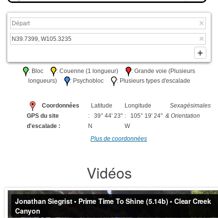
: Bloc
: Couenne (1 longueur)
: Grande voie (Plusieurs
longueurs)
: Psychobloc
: Plusieurs types d'escalade
Coordonnées
Latitude
Longitude
Sexagésimales
GPS du site
: 39° 44' 23"
: 105° 19' 24"
& Orientation
d'escalade :
N
W
Plus de coordonnées
Vidéos